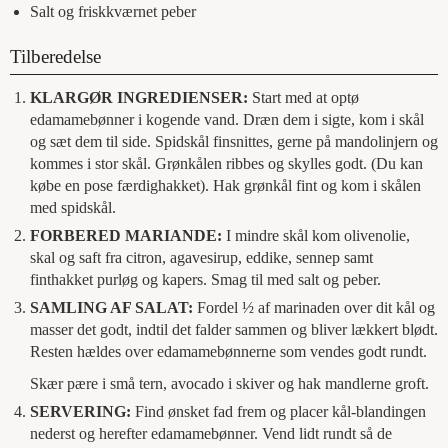
Salt og friskkværnet peber
Tilberedelse
KLARGØR INGREDIENSER:
Start med at optø
edamamebønner i kogende vand. Dræn dem i sigte, kom i skål
og sæt dem til side. Spidskål finsnittes, gerne på mandolinjern og
kommes i stor skål. Grønkålen ribbes og skylles godt. (Du kan
købe en pose færdighakket). Hak grønkål fint og kom i skålen
med spidskål.
FORBERED MARIANDE:
I mindre skål kom olivenolie,
skal og saft fra citron, agavesirup, eddike, sennep samt
finthakket purløg og kapers. Smag til med salt og peber.
SAMLING AF SALAT:
Fordel ½ af marinaden over dit kål og
masser det godt, indtil det falder sammen og bliver lækkert blødt.
Resten hældes over edamamebønnerne som vendes godt rundt.
Skær pære i små tern, avocado i skiver og hak mandlerne groft.
SERVERING:
Find ønsket fad frem og placer kål-blandingen
nederst og herefter edamamebønner. Vend lidt rundt så de