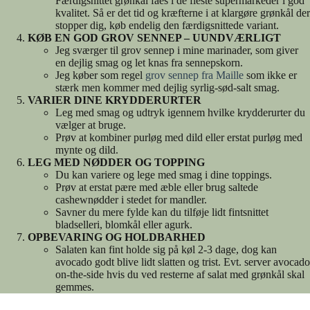
Færdigsnittet grønkål fåes i de fleste supermarkeder i god
kvalitet. Så er det tid og kræfterne i at klargøre grønkål der
stopper dig, køb endelig den færdigsnittede variant.
KØB EN GOD GROV SENNEP – UUNDVÆRLIGT
Jeg sværger til grov sennep i mine marinader, som giver
en dejlig smag og let knas fra sennepskorn.
Jeg køber som regel
grov sennep fra Maille
som ikke er
stærk men kommer med dejlig syrlig-sød-salt smag.
VARIER DINE KRYDDERURTER
Leg med smag og udtryk igennem hvilke krydderurter du
vælger at bruge.
Prøv at kombiner purløg med dild eller erstat purløg med
mynte og dild.
LEG MED NØDDER OG TOPPING
Du kan variere og lege med smag i dine toppings.
Prøv at erstat pære med æble eller brug saltede
cashewnødder i stedet for mandler.
Savner du mere fylde kan du tilføje lidt fintsnittet
bladselleri, blomkål eller agurk.
OPBEVARING OG HOLDBARHED
Salaten kan fint holde sig på køl 2-3 dage, dog kan
avocado godt blive lidt slatten og trist. Evt. server avocado
on-the-side hvis du ved resterne af salat med grønkål skal
gemmes.