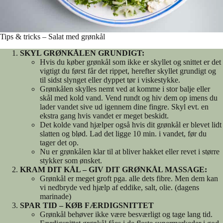
Tips & tricks – Salat med grønkål
SKYL GRØNKÅLEN GRUNDIGT:
Hvis du køber grønkål som ikke er skyllet og snittet er det
vigtigt du først får det rippet, herefter skyllet grundigt og
til sidst slynget eller dyppet tør i viskestykke.
Grønkålen skylles nemt ved at komme i stor balje eller
skål med kold vand. Vend rundt og hiv dem op imens du
lader vandet sive ud igennem dine fingre. Skyl evt. en
ekstra gang hvis vandet er meget beskidt.
Det kolde vand hjælper også hvis dit grønkål er blevet lidt
slatten og blød. Lad det ligge 10 min. i vandet, før du
tager det op.
Nu er grønkålen klar til at bliver hakket eller revet i større
stykker som ønsket.
KRAM DIT KÅL – GIV DIT GRØNKÅL MASSAGE:
Grønkål er meget groft pga. alle dets fibre. Men dem kan
vi nedbryde ved hjælp af eddike, salt, olie. (dagens
marinade)
SPAR TID – KØB FÆRDIGSNITTET
Grønkål behøver ikke være besværligt og tage lang tid.