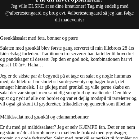
Jeg ville ELSKE at se dine kreationer! Tag mig endelig med
@albertestengaard
og brug evt.
#albertestengaard
så jeg kan følge
dit madeventyr
Grønkålssalat med feta, bønner og pære
Salaten med grønkål blev første gang serveret til min lillebrors 28 års
fødselsdag forleden. Traditionen tro serverer han tarteller til hovedret
og pandekager til dessert. Jep den er god nok, kombinationen har vi
spist i 10 år+. Haha…
Jeg er de sidste par år begyndt på at tage en salat og nogle hummus
med, da lillebror har startet sit surdejseventyr og bager brød, det
smager himmelsk. I år gik jeg med grønkål og ville gerne skabe en
salat der var simpel men samtidig smagfuld og mættende. Den blev
spist og nydt af alle om bordet og var et dejlig modspil til tarteletter og
vil også gå skønt til gryderetter, frikadeller og generelt som tilbehør.
Måltidssalat med grønkål og edamamebønner
Er du med på måltidssalater? Jeg er selv KÆMPE fan. Det er en nem
og skøn måde at kombinere en mættende frokost med grøntsager,
protein og gode fedtstoffer. Salat med grønkål er perfekt til formålet og