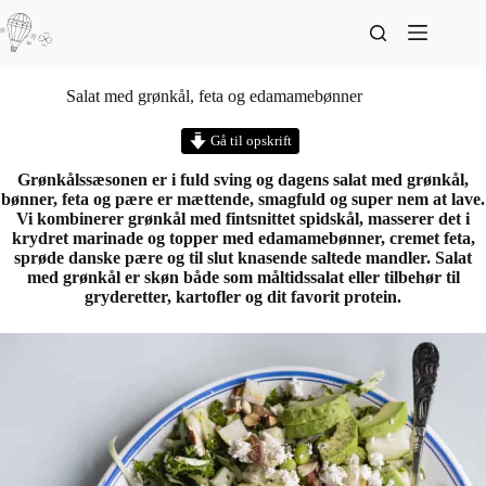
Salat med grønkål, feta og edamamebønner
Gå til opskrift
Grønkålssæsonen er i fuld sving og dagens salat med grønkål,
bønner, feta og pære er mættende, smagfuld og super nem at lave.
Vi kombinerer grønkål med fintsnittet spidskål, masserer det i
krydret marinade og topper med edamamebønner, cremet feta,
sprøde danske pære og til slut knasende saltede mandler. Salat
med grønkål er skøn både som måltidssalat eller tilbehør til
gryderetter, kartofler og dit favorit protein.