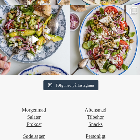
Følg med på Instagram
Morgenmad
Aftensmad
Salater
Tilbehør
Frokost
Snacks
Søde sager
Personligt