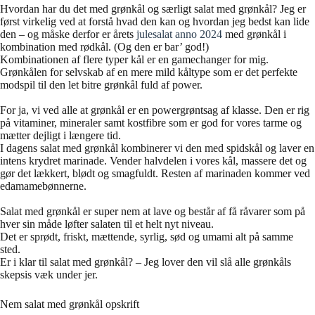
Hvordan har du det med grønkål og særligt salat med grønkål? Jeg er
først virkelig ved at forstå hvad den kan og hvordan jeg bedst kan lide
den – og måske derfor er årets
julesalat anno 2024
med grønkål i
kombination med rødkål. (Og den er bar’ god!)
Kombinationen af flere typer kål er en gamechanger for mig.
Grønkålen for selvskab af en mere mild kåltype som er det perfekte
modspil til den let bitre grønkål fuld af power.
For ja, vi ved alle at grønkål er en powergrøntsag af klasse. Den er rig
på vitaminer, mineraler samt kostfibre som er god for vores tarme og
mætter dejligt i længere tid.
I dagens salat med grønkål kombinerer vi den med spidskål og laver en
intens krydret marinade. Vender halvdelen i vores kål, massere det og
gør det lækkert, blødt og smagfuldt. Resten af marinaden kommer ved
edamamebønnerne.
Salat med grønkål er super nem at lave og består af få råvarer som på
hver sin måde løfter salaten til et helt nyt niveau.
Det er sprødt, friskt, mættende, syrlig, sød og umami alt på samme
sted.
Er i klar til salat med grønkål? – Jeg lover den vil slå alle grønkåls
skepsis væk under jer.
Nem salat med grønkål opskrift