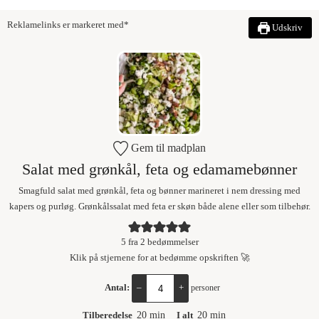
Reklamelinks er markeret med*
Udskriv
Gem til madplan
Salat med grønkål, feta og edamamebønner
Smagfuld salat med grønkål, feta og bønner marineret i nem dressing med
kapers og purløg. Grønkålssalat med feta er skøn både alene eller som tilbehør.
5
fra
2
bedømmelser
Klik på stjernene for at bedømme opskriften 🚀
Antal:
–
+
personer
Tilberedelse
20
min
I alt
20
min