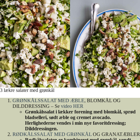
3 lækre salater med grønkål
GRØNKÅLSSALAT MED ÆBLE
, BLOMKÅL OG
DILDDRESSING – Se
video HER
Grønkålssalat i lækker forening med blomkål, sprød
bladselleri, sødt æble og cremet avocado.
Herlighederne vendes i min nye favoritdressing;
Dilddressingen.
RØDKÅLSSALAT MED GRØNKÅL
OG GRANATÆBLER
Rødkålssalaten er kombineret med grønkål, vendt