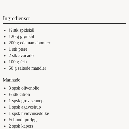
Ingredienser
½
stk
spidskål
120
g
grønkål
200
g
edamamebønner
1
stk
pære
2
stk
avocado
100
g
feta
50
g
saltede mandler
Marinade
3
spsk
olivenolie
½
stk
citron
1
spsk
grov sennep
1
spsk
agavesirup
1
spsk
hvidvinseddike
½
bundt
purløg
2
spsk
kapers