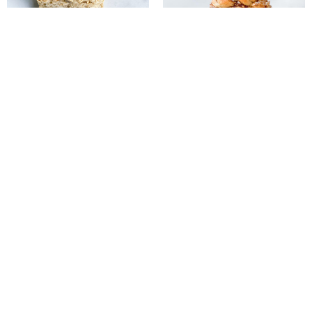
GROFT HAVREBRØD ELLER
VEGANSKE KANELSNURRER –
BOLLER – MED SPELTMEL OG
SNASKEDE OG LUFTIGE
AQUAFABA