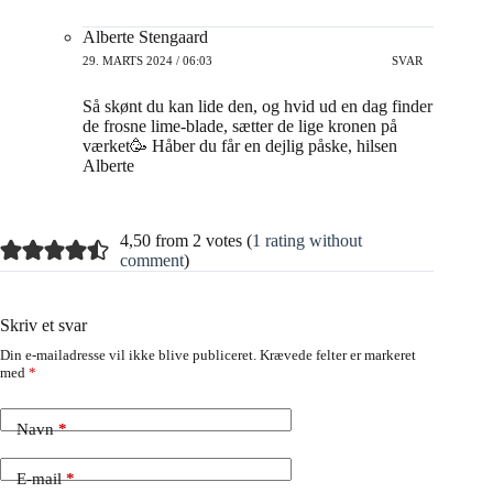
Alberte Stengaard
29. MARTS 2024 / 06:03
SVAR
Så skønt du kan lide den, og hvid ud en dag finder
de frosne lime-blade, sætter de lige kronen på
værket🥳 Håber du får en dejlig påske, hilsen
Alberte
4,50 from 2 votes (
1 rating without
comment
)
Skriv et svar
Din e-mailadresse vil ikke blive publiceret.
Krævede felter er markeret
med
*
Navn
*
E-mail
*