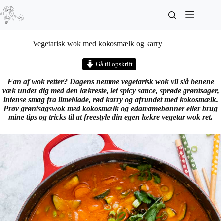
Vegetarisk wok med kokosmælk og karry
Gå til opskrift
Fan af wok retter? Dagens nemme vegetarisk wok vil slå benene
væk under dig med den lækreste, let spicy sauce, sprøde grøntsager,
intense smag fra limeblade, rød karry og afrundet med kokosmælk.
Prøv grøntsagswok med kokosmælk og edamamebønner eller brug
mine tips og tricks til at freestyle din egen lækre vegetar wok ret.