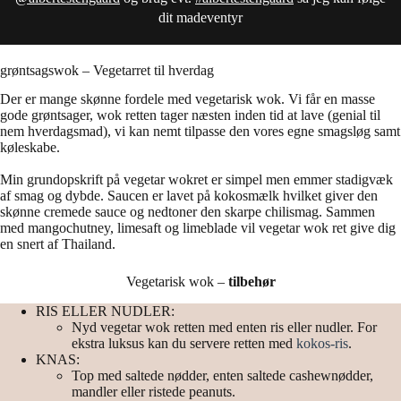
dit madeventyr
grøntsagswok – Vegetarret til hverdag
Der er mange skønne fordele med vegetarisk wok. Vi får en masse
gode grøntsager, wok retten tager næsten inden tid at lave (genial til
nem hverdagsmad), vi kan nemt tilpasse den vores egne smagsløg samt
køleskabe.
Min grundopskrift på vegetar wokret er simpel men emmer stadigvæk
af smag og dybde. Saucen er lavet på kokosmælk hvilket giver den
skønne cremede sauce og nedtoner den skarpe chilismag. Sammen
med mangochutney, limesaft og limeblade vil vegetar wok ret give dig
en snert af Thailand.
Vegetarisk wok –
tilbehør
RIS ELLER NUDLER:
Nyd vegetar wok retten med enten ris eller nudler. For
ekstra luksus kan du servere retten med
kokos-ris
.
KNAS:
Top med saltede nødder, enten saltede cashewnødder,
mandler eller ristede peanuts.