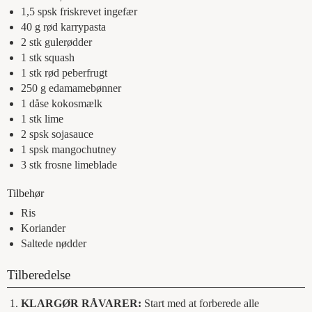
1,5
spsk
friskrevet ingefær
40
g
rød karrypasta
2
stk
gulerødder
1
stk
squash
1
stk
rød peberfrugt
250
g
edamamebønner
1
dåse
kokosmælk
1
stk
lime
2
spsk
sojasauce
1
spsk
mangochutney
3
stk
frosne limeblade
Tilbehør
Ris
Koriander
Saltede nødder
Tilberedelse
KLARGØR RÅVARER:
Start med at forberede alle