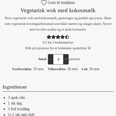
Gem til madplan
Vegetarisk wok med kokosmælk
Nem vegetarisk wok med kokosmælk, grøntsager og perfekt spicyness. Skøn
som vegetarisk hverdagsaftensmad som både mætter og smager skønt. Server
med ris eller nudler og et dusk koriander.
4,5
fra
2
bedømmelser
Klik på stjernene for at bedømme opskriften 🚀
Antal:
–
+
personer
Forberedelse
10
min
Tilberedelse
20
min
I alt
30
min
Ingredienser
3
spsk
olie
1
stk
løg
3
fed
hvidløg
½-1
stk
rød chili