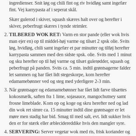
ingredienser. Snit løg og chili fint og riv hvidløg samt ingefær
fint. Vej karrypasta af i seperat skål.
Skær gulerod i skiver, squash skæres halt over og herefter i
skiver, peberfrugt skæres i tynde strimler.
TILBERED WOK RET:
Varm en stor pande (eller wok hvis
man ejer en) op til middel-høj varme og tilsæt 2 spsk olie. Svits
løg, hvidløg, chili samt ingefær et par minutter og tilføj herefter
karrypasta sammen med den sidste spsk. olie. Svits med 1 minut
og sku herefter op til høj varme og tilsæt gulerødder, squash og
peberfrugt på panden. Svits ca. 5 min. indtil grøntsagerne falder
let sammen og har fået lidt stegeskorpe, kom herefter
edamamebønner ved og steg med yderligere 2-3 min.
Når grøntsager og edamamebønner har fået lidt farve tilsættes
kokosmælk, saften fra 1 lime, sojasauce, mangochutney samt
frosne limeblade. Kom op og koge og skru herefter ned og lad
din wok ret simre ca. 15 minutter indtil dine grøntsager er let
møre men stadig har bid. Smag til med salt, evt. lidt sukker hvis
den er for stærk eller æblecidereddike hvis den mangler syre.
SERVERING:
Server vegetar wok med ris, frisk koriander og