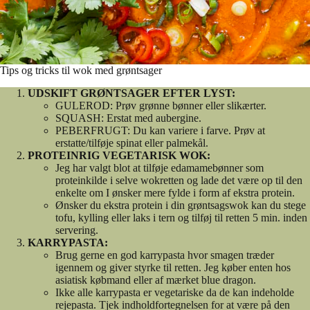
Tips og tricks til wok med grøntsager
UDSKIFT GRØNTSAGER EFTER LYST:
GULEROD: Prøv grønne bønner eller slikærter.
SQUASH: Erstat med aubergine.
PEBERFRUGT: Du kan variere i farve. Prøv at
erstatte/tilføje spinat eller palmekål.
PROTEINRIG VEGETARISK WOK:
Jeg har valgt blot at tilføje edamamebønner som
proteinkilde i selve wokretten og lade det være op til den
enkelte om I ønsker mere fylde i form af ekstra protein.
Ønsker du ekstra protein i din grøntsagswok kan du stege
tofu, kylling eller laks i tern og tilføj til retten 5 min. inden
servering.
KARRYPASTA:
Brug gerne en god karrypasta hvor smagen træder
igennem og giver styrke til retten. Jeg køber enten hos
asiatisk købmand eller af mærket blue dragon.
Ikke alle karrypasta er vegetariske da de kan indeholde
rejepasta. Tjek indholdfortegnelsen for at være på den