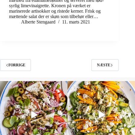
mæthed fra edamamebønner og serveret med sød-
syrlig limevinaigrette. Kronen på værket er
marinerede artisokker og ristede kerner. Frisk og
mættende salat der er skøn som tilbehør eller…
Alberte Stengaard
11. marts 2021
FORRIGE
NÆSTE