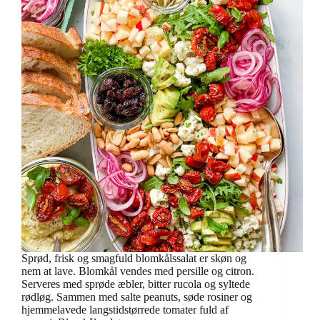
Sprød, frisk og smagfuld blomkålssalat er skøn og
nem at lave. Blomkål vendes med persille og citron.
Serveres med sprøde æbler, bitter rucola og syltede
rødløg. Sammen med salte peanuts, søde rosiner og
hjemmelavede langstidstørrede tomater fuld af