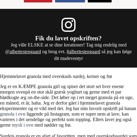
Fik du lavet opskriften?
Jeg ville ELSKE at se dine kreationer! Tag mig endelig med
@albertestengaard
og brug evt.
#albertestengaard
så jeg kan følge
dit madeventyr
Hjemmelavet granola med overskuds surdej, kerner og frø
Jeg er en KÆMPE granola girl og spiser det stort set hver eneste
morgen ovenpå en stor skål græsk yoghurt og gerne med et par
blødkogte æg on-the-side. Det løber op i ret meget granola på en uge,
en måned, et år, haha. Jeg er derfor gået i hjemmelavet granola
eksperimenter og er vild med det. Jeg har min favorit opskrift på banan
granola i ovn
liggende på Instagram, som er super nem at lave, kan
varieres i det uendelige og perfekt som topping. Ellers laver jeg også
gerne
mysli i ovn
med nødder og frø.
Surdejs granola er en afart af favoritten, men med overskudssurdej som