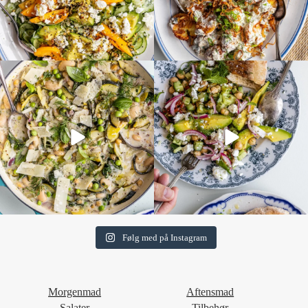
Følg med på Instagram
Morgenmad
Aftensmad
Salater
Tilbehør