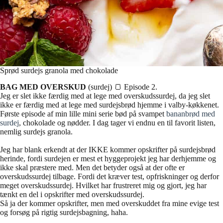
Sprød surdejs granola med chokolade
BAG MED OVERSKUD
(surdej) 🍞 Episode 2.
Jeg er slet ikke færdig med at lege med overskudssurdej, da jeg slet
ikke er færdig med at lege med surdejsbrød hjemme i valby-køkkenet.
Første episode af min lille mini serie bød på svampet
bananbrød med
surdej
, chokolade og nødder. I dag tager vi endnu en til favorit listen,
nemlig surdejs granola.
Jeg har blank erkendt at der IKKE kommer opskrifter på surdejsbrød
herinde, fordi surdejen er mest et hyggeprojekt jeg har derhjemme og
ikke skal præstere med. Men det betyder også at der ofte er
overskudssurdej tilbage. Fordi det kræver test, opfriskninger og derfor
meget overskudssurdej. Hvilket har frustreret mig og gjort, jeg har
tænkt en del i opskrifter med overskudssurdej.
Så ja der kommer opskrifter, men med overskuddet fra mine evige test
og forsøg på rigtig surdejsbagning, haha.