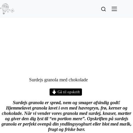
Surdejs granola med chokolade
Gå til opskrift
Surdejs granola er sprød, nem og smager afsindig godt!
Hjemmelavet granola lavet i ovn med havregryn, frø, kerner og
chokolade. Når vi vender vores granola med surdej, knaser, mætter
og giver den dig lyst til “en portion mere”. Opskriften på surdejs
granola er perfekt ovenpå din yndlingsyoghurt eller blot med mælk,
frugt og friske bær.