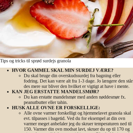
Tips og tricks til sprød surdejs granola
HVOR GAMMEL SKAL MIN SURDEJ VÆRE?
Du skal bruge din overskudssurdej fra bagning eller
fodring. Det kan være alt fra 1-3 dage. Jo længere den står
des mere sur bliver den hvilket er vigtigt at have i mente.
KAN JEG ERSTATTE MANDELSMØR?
Du kan erstatte mandelsmør med anden nøddesmør fx.
peanutbutter eller tahin.
HUSK ALLE OVNE ER FORSKELLIGE:
Alle ovne varmer forskelligt og hjemmelavet granola skal
evt. tilpasses i bagetid. Ved du for eksempel at din ovn
varmer meget anbefaler jeg du skruer temperaturen ned til
150. Varmer din ovn modsat lavt, skruer du op til 170 og