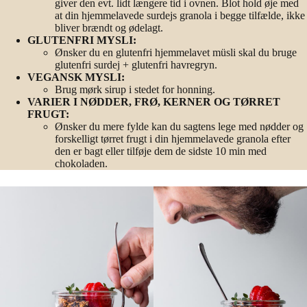
giver den evt. lidt længere tid i ovnen. Blot hold øje med
at din hjemmelavede surdejs granola i begge tilfælde, ikke
bliver brændt og ødelagt.
GLUTENFRI MYSLI:
Ønsker du en glutenfri hjemmelavet müsli skal du bruge
glutenfri surdej + glutenfri havregryn.
VEGANSK MYSLI:
Brug mørk sirup i stedet for honning.
VARIER I NØDDER, FRØ, KERNER OG TØRRET
FRUGT:
Ønsker du mere fylde kan du sagtens lege med nødder og
forskelligt tørret frugt i din hjemmelavede granola efter
den er bagt eller tilføje dem de sidste 10 min med
chokoladen.