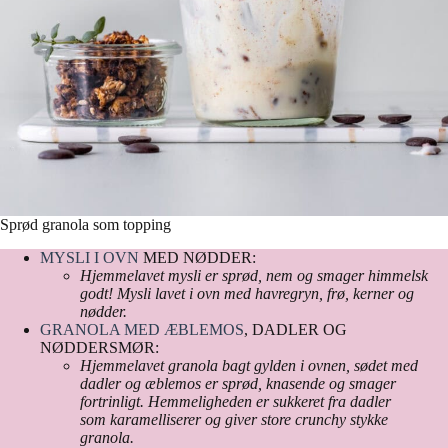
Sprød granola som topping
MYSLI I OVN
MED NØDDER:
Hjemmelavet mysli er sprød, nem og smager himmelsk
godt! Mysli lavet i ovn med havregryn, frø, kerner og
nødder.
GRANOLA MED ÆBLEMOS
, DADLER OG
NØDDERSMØR:
Hjemmelavet granola bagt gylden i ovnen, sødet med
dadler og æblemos er sprød, knasende og smager
fortrinligt. Hemmeligheden er sukkeret fra dadler
som karamelliserer og giver store crunchy stykke
granola.