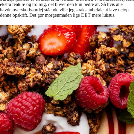
ekstra feature og tro mig, det bliver den kun bedre af. Så hvis alle
havde overskudssurdej stående ville jeg straks anbefale at lave netop
denne opskrift. Det gør morgenmaden lige DET mere luksus.