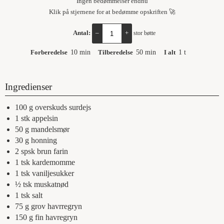
Ingen bedømmelser endnu
Klik på stjernene for at bedømme opskriften 🚀
Antal:
–
+
stor bøtte
Forberedelse
10
min
Tilberedelse
50
min
I alt
1
t
Ingredienser
100
g
overskuds surdejs
1
stk
appelsin
50
g
mandelsmør
30
g
honning
2
spsk
brun farin
1
tsk
kardemomme
1
tsk
vaniljesukker
½
tsk
muskatnød
1
tsk
salt
75
g
grov havrregryn
150
g
fin havregryn