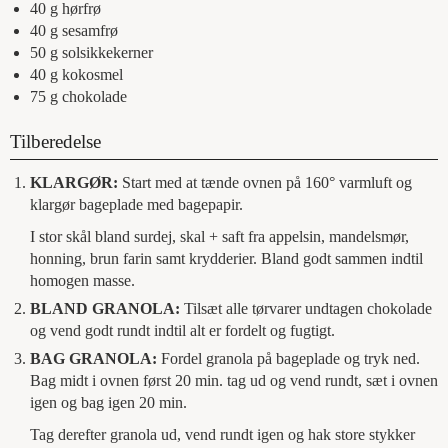
40
g
hørfrø
40
g
sesamfrø
50
g
solsikkekerner
40
g
kokosmel
75
g
chokolade
Tilberedelse
KLARGØR:
Start med at tænde ovnen på 160° varmluft og
klargør bageplade med bagepapir.
I stor skål bland surdej, skal + saft fra appelsin, mandelsmør,
honning, brun farin samt krydderier. Bland godt sammen indtil
homogen masse.
BLAND GRANOLA:
Tilsæt alle tørvarer undtagen chokolade
og vend godt rundt indtil alt er fordelt og fugtigt.
BAG GRANOLA:
Fordel granola på bageplade og tryk ned.
Bag midt i ovnen først 20 min. tag ud og vend rundt, sæt i ovnen
igen og bag igen 20 min.
Tag derefter granola ud, vend rundt igen og hak store stykker