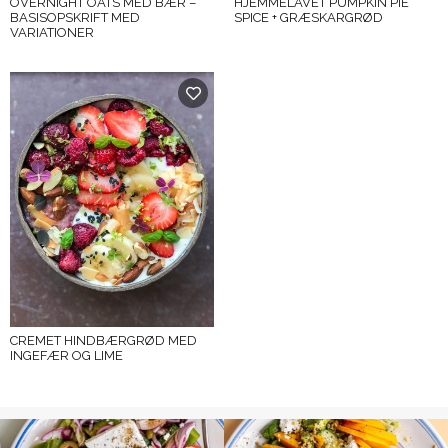
OVERNIGHT OATS MED BÆR –
HJEMMELAVET PUMPKIN PIE
BASISOPSKRIFT MED
SPICE + GRÆSKARGRØD
VARIATIONER
CREMET HINDBÆRGRØD MED
INGEFÆR OG LIME