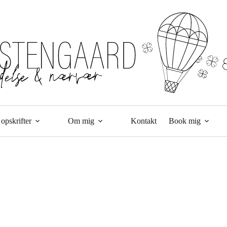
opskrifter
Om mig
Kontakt
Book mig