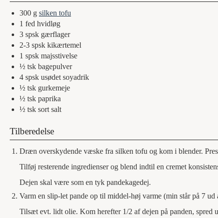
300
g
silken tofu
1
fed
hvidløg
3
spsk
gærflager
2-3
spsk
kikærtemel
1
spsk
majsstivelse
½
tsk
bagepulver
4
spsk
usødet soyadrik
½
tsk
gurkemeje
½
tsk
paprika
½
tsk
sort salt
Tilberedelse
Dræn overskydende væske fra silken tofu og kom i blender. Pr
Tilføj resterende ingredienser og blend indtil en cremet konsistens
Dejen skal være som en tyk pandekagedej.
Varm en slip-let pande op til middel-høj varme (min står på 7 ud 
Tilsæt evt. lidt olie. Kom herefter 1/2 af dejen på panden, spred