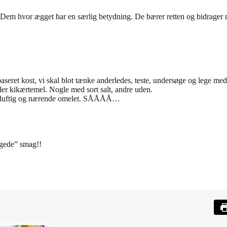
 Dem hvor ægget har en særlig betydning. De bærer retten og bidrager 
ebaseret kost, vi skal blot tænke anderledes, teste, undersøge og lege me
ller kikærtemel. Nogle med sort salt, andre uden.
 en luftig og nærende omelet. SÅÅÅÅ…
ggede” smag!!