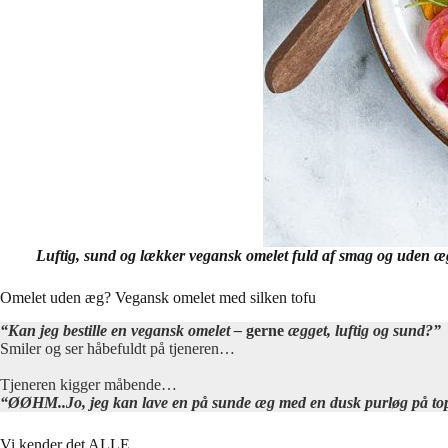
Luftig, sund og lækker vegansk omelet fuld af smag og uden æg!
Omelet uden æg? Vegansk omelet med silken tofu
“Kan jeg bestille en vegansk omelet –
gerne
ægget, luftig og sund?”
Smiler og ser håbefuldt på tjeneren…
Tjeneren kigger måbende…
“ØØHM..Jo, jeg kan lave en på sunde æg med en dusk purløg på t
Vi kender det ALLE.