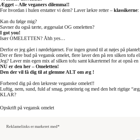
Ægget – Alle veganers dilemma!!
For hvordan i hulen erstatter vi dem? Laver lækre retter –
klassikerne
:
Kan du følge mig?
Savner du også tærte, æggesalat OG omeletten?
I got you!
Især OMELETTEN? Åhh yes…
Derfor er jeg gået i nørdehjørnet. For ingen grund til at nøjes på plant
Der er flere bud på vegansk omelet, flere laver den på ren silken tofu e
Jeg? Laver min egen mix af silken tofu samt kikærtemel for at opnå
NU er den her – Omeletten!
Den der vil få dig til at glemme ALT om æg !
Forbered dig på den lækreste veganske omelet!!
Luftig, nem, sund, fuld af smag, proteinrig og med den helt rigtige “æ
KLAR?
Opskrift på vegansk omelet
Reklamelinks er markeret med*