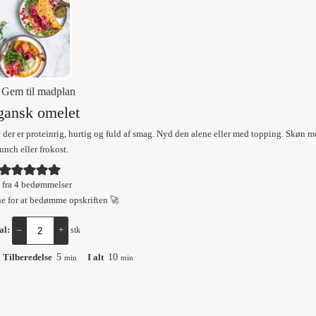
Gem til madplan
gansk omelet
der er proteinrig, hurtig og fuld af smag. Nyd den alene eller med topping. Skøn 
unch eller frokost.
fra
4
bedømmelser
ne for at bedømme opskriften 🚀
al:
–
+
stk
Tilberedelse
5
I alt
10
min
min