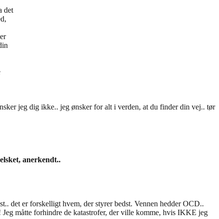
a det
ed,
er
din
e
r jeg dig ikke.. jeg ønsker for alt i verden, at du finder din vej.. tør
 elsket, anerkendt..
t.. det er forskelligt hvem, der styrer bedst. Vennen hedder OCD..
 Jeg måtte forhindre de katastrofer, der ville komme, hvis IKKE jeg