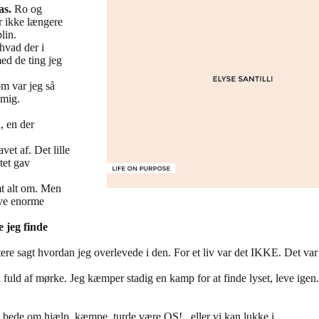
as.
Ro og
 ikke længere
plin.
hvad der i
med de ting jeg
m var jeg så
g mig.
l, en der
et af. Det lille
ktet gav
t alt om. Men
æve enorme
 jeg finde
ere sagt hvordan jeg overlevede i den. For et liv var det IKKE. Det va
uld af mørke. Jeg kæmper stadig en kamp for at finde lyset, leve igen.
n, bede om hjælp, kæmpe, turde være OS!.. eller vi kan lukke i…