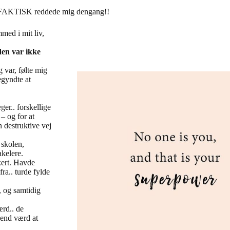
’en FAKTISK reddede mig dengang!!
med i mit liv,
den var ikke
 var, følte mig
egyndte at
er.. forskellige
 – og for at
destruktive vej
 skolen,
rakelere.
kert. Havde
ra.. turde fylde
, og samtidig
ærd.. de
t end værd at