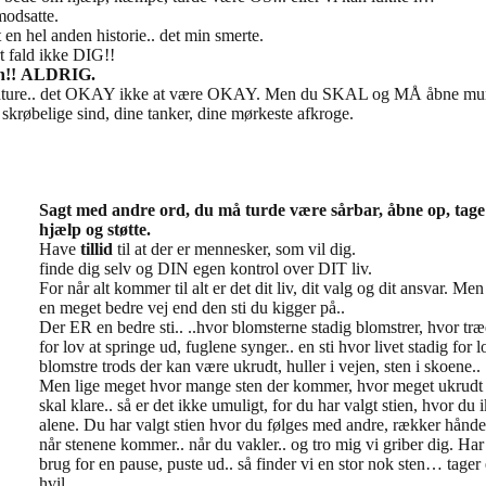
 modsatte.
t en hel anden historie.. det min smerte.
rt fald ikke DIG!!
 ven!! ALDRIG.
g nedture.. det OKAY ikke at være OKAY. Men du SKAL og MÅ åbne mund
t skrøbelige sind, dine tanker, dine mørkeste afkroge.
Sagt med andre ord, du må turde være sårbar, åbne op, tag
hjælp og støtte.
Have
tillid
til at der er mennesker, som vil dig.
finde dig selv og DIN egen kontrol over DIT liv.
For når alt kommer til alt er det dit liv, dit valg og dit ansvar. Men
en meget bedre vej end den sti du kigger på..
Der ER en bedre sti.. ..hvor blomsterne stadig blomstrer, hvor tr
for lov at springe ud, fuglene synger.. en sti hvor livet stadig for l
blomstre trods der kan være ukrudt, huller i vejen, sten i skoene.
Men lige meget hvor mange sten der kommer, hvor meget ukrudt
skal klare.. så er det ikke umuligt, for du har valgt stien, hvor du 
alene. Du har valgt stien hvor du følges med andre, rækker hånd
når stenene kommer.. når du vakler.. og tro mig vi griber dig. Har
brug for en pause, puste ud.. så finder vi en stor nok sten… tager 
hvil.