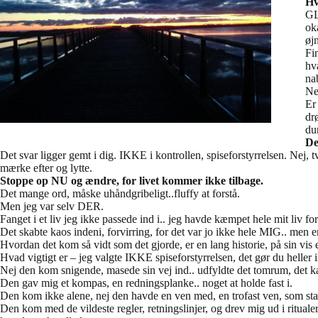
Hv
GL
ok
øj
Fi
hv
na
Ne
Er
dr
du
De
Det svar ligger gemt i dig. IKKE i kontrollen, spiseforstyrrelsen. Nej, t
mærke efter og lytte.
Stoppe op NU og ændre, for livet kommer ikke tilbage.
Det mange ord, måske uhåndgribeligt..fluffy at forstå.
Men jeg var selv DER.
Fanget i et liv jeg ikke passede ind i.. jeg havde kæmpet hele mit liv fo
Det skabte kaos indeni, forvirring, for det var jo ikke hele MIG.. men en 
Hvordan det kom så vidt som det gjorde, er en lang historie, på sin vis 
Hvad vigtigt er – jeg valgte IKKE spiseforstyrrelsen, det gør du heller 
Nej den kom snigende, masede sin vej ind.. udfyldte det tomrum, det ka
Den gav mig et kompas, en redningsplanke.. noget at holde fast i.
Den kom ikke alene, nej den havde en ven med, en trofast ven, som sta
Den kom med de vildeste regler, retningslinjer, og drev mig ud i ritua