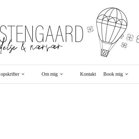
opskrifter
Om mig
Kontakt
Book mig