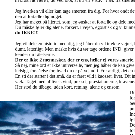
hvordan at være i, du ved blot, at du vil VÆK. Væk fra smerte
Jeg hverken vil eller kan tage smerten fra dig. For hvor ondt de
den at fortælle dig noget.
Jeg har meget på hjertet, som jeg ønsker at fortælle og dele m
Du måske føler dig alene, forkert, i vejen, egoistisk og vi kunn
du IKKE!!!
Jeg vil dele en historie med dig, jeg håber du vil trække vejret,
dumt, latterligt. Men måske hvis du tør tage ordene IND, give
kender du følelserne.
Der er ikke 2 mennesker, der er ens, heller ej vores smerte
.
Så nej, mine ord er ikke universelle, men jeg håber de kan give
indsigt, forståelse for, hvad du er på vej ud i. For ærligt, det en f
En sti der starter i det små, du er faret vild i kaosset, livet. Dit
væk. Taget med af livets vind, presset, præstationerne, kravene
Her stod du tilbage, uden kort, retning, alene og ensom.
Du
for
be
pr
In
fø
De
for