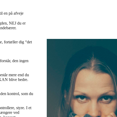
il en på afveje
ngden, NEJ du er
 indebærer.
 fortæller dig “det
 forstår, den ingen
orstår mere end du
t KAN blive bedre.
å den kontrol, som du
rollere, styre. I et
e længere ved