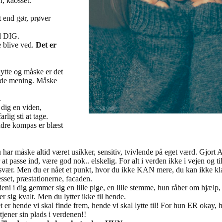
n, kaosset.
t end gør, prøver
ed DIG.
e blive ved.
Det er
 lytte og måske er det
r de mening. Måske
.
 dig en viden,
arlig sti at tage.
 indre kompas er blæst
.
 har måske altid været usikker, sensitiv, tvivlende på eget værd. Gjort
 at passe ind, være god nok.. elskelig. For alt i verden ikke i vejen og ti
svær. Men du er nået et punkt, hvor du ikke KAN mere, du kan ikke kl
esset, præstationerne, facaden.
deni i dig gemmer sig en lille pige, en lille stemme, hun råber om hjælp
ler sig kvalt. Men du lytter ikke til hende.
t er hende vi skal finde frem, hende vi skal lytte til! For hun ER okay, 
tjener sin plads i verdenen!!