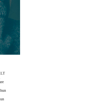
 ALT
l
are
, hun
hun