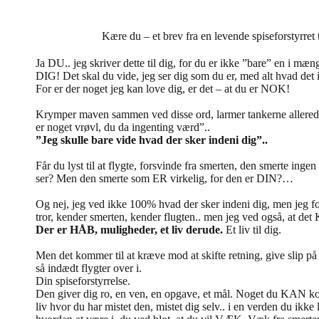
Kære du – et brev fra en levende spiseforstyrret t
Ja DU.. jeg skriver dette til dig, for du er ikke ”bare” en i mæ
DIG! Det skal du vide, jeg ser dig som du er, med alt hvad det
For er der noget jeg kan love dig, er det – at du er NOK!
Krymper maven sammen ved disse ord, larmer tankerne allerede,
er noget vrøvl, du da ingenting værd”..
”Jeg skulle bare vide hvad der sker indeni dig”..
Får du lyst til at flygte, forsvinde fra smerten, den smerte ingen
ser? Men den smerte som ER virkelig, for den er DIN?…
Og nej, jeg ved ikke 100% hvad der sker indeni dig, men jeg f
tror, kender smerten, kender flugten.. men jeg ved også, at de
Der er HÅB, muligheder, et liv derude.
Et liv til dig.
Men det kommer til at kræve mod at skifte retning, give slip p
så indædt flygter over i.
Din spiseforstyrrelse.
Den giver dig ro, en ven, en opgave, et mål. Noget du KAN kont
liv hvor du har mistet den, mistet dig selv.. i en verden du ikk