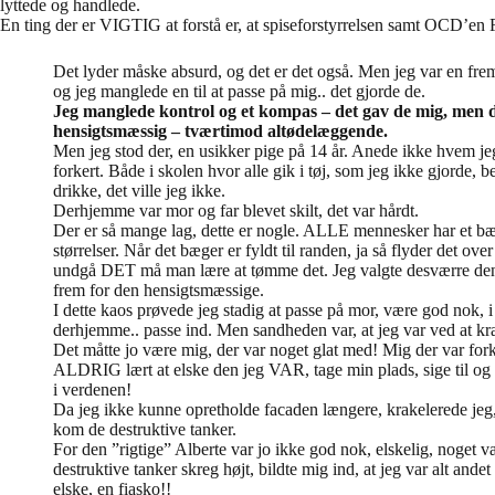
lyttede og handlede.
En ting der er VIGTIG at forstå er, at spiseforstyrrelsen samt OCD
Det lyder måske absurd, og det er det også. Men jeg var en frem
og jeg manglede en til at passe på mig.. det gjorde de.
Jeg manglede kontrol og et kompas – det gav de mig, men 
hensigtsmæssig – tværtimod altødelæggende.
Men jeg stod der, en usikker pige på 14 år. Anede ikke hvem jeg
forkert. Både i skolen hvor alle gik i tøj, som jeg ikke gjorde, b
drikke, det ville jeg ikke.
Derhjemme var mor og far blevet skilt, det var hårdt.
Der er så mange lag, dette er nogle. ALLE mennesker har et bæg
størrelser. Når det bæger er fyldt til randen, ja så flyder det over
undgå DET må man lære at tømme det. Jeg valgte desværre den 
frem for den hensigtsmæssige.
I dette kaos prøvede jeg stadig at passe på mor, være god nok, i
derhjemme.. passe ind. Men sandheden var, at jeg var ved at k
Det måtte jo være mig, der var noget glat med! Mig der var for
ALDRIG lært at elske den jeg VAR, tage min plads, sige til og f
i verdenen!
Da jeg ikke kunne opretholde facaden længere, krakelerede jeg
kom de destruktive tanker.
For den ”rigtige” Alberte var jo ikke god nok, elskelig, noget v
destruktive tanker skreg højt, bildte mig ind, at jeg var alt ande
elske, en fiasko!!