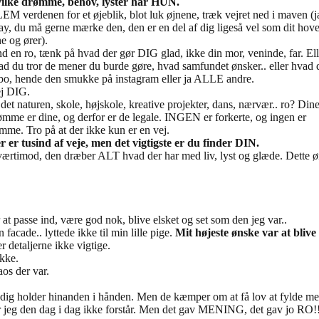
ilke drømme, behov, lyster har HUN.
EM verdenen for et øjeblik, blot luk øjnene, træk vejret ned i maven (j
ay, du må gerne mærke den, den er en del af dig ligeså vel som dit hov
ne og ører).
nd en ro, tænk på hvad der gør DIG glad, ikke din mor, veninde, far. Ell
ad du tror de mener du burde gøre, hvad samfundet ønsker.. eller hvad 
bo, hende den smukke på instagram eller ja ALLE andre.
j DIG.
 det naturen, skole, højskole, kreative projekter, dans, nærvær.. ro? Din
ømme er dine, og derfor er de legale. INGEN er forkerte, og ingen er
mme. Tro på at der ikke kun er en vej.
r er tusind af veje, men det vigtigste er du finder DIN.
værtimod, den dræber ALT hvad der har med liv, lyst og glæde. Dette ønske
r at passe ind, være god nok, blive elsket og set som den jeg var..
facade.. lyttede ikke til min lille pige.
Mit højeste ønske var at blive
er detaljerne ikke vigtige.
ikke.
os der var.
dig holder hinanden i hånden. Men de kæmper om at få lov at fylde mes
ler jeg den dag i dag ikke forstår. Men det gav MENING, det gav jo RO!!