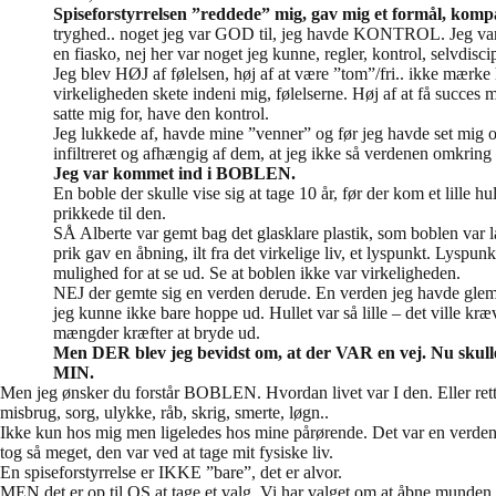
Spiseforstyrrelsen ”reddede” mig, gav mig et formål, komp
tryghed.. noget jeg var GOD til, jeg havde KONTROL. Jeg var
en fiasko, nej her var noget jeg kunne, regler, kontrol, selvdisci
Jeg blev HØJ af følelsen, høj af at være ”tom”/fri.. ikke mærke 
virkeligheden skete indeni mig, følelserne. Høj af at få succes 
satte mig for, have den kontrol.
Jeg lukkede af, havde mine ”venner” og før jeg havde set mig o
infiltreret og afhængig af dem, at jeg ikke så verdenen omkrin
Jeg var kommet ind i BOBLEN.
En boble der skulle vise sig at tage 10 år, før der kom et lille hu
prikkede til den.
SÅ Alberte var gemt bag det glasklare plastik, som boblen var lav
prik gav en åbning, ilt fra det virkelige liv, et lyspunkt. Lyspun
mulighed for at se ud. Se at boblen ikke var virkeligheden.
NEJ der gemte sig en verden derude. En verden jeg havde glem
jeg kunne ikke bare hoppe ud. Hullet var så lille – det ville kr
mængder kræfter at bryde ud.
Men DER blev jeg bevidst om, at der VAR en vej. Nu skulle
MIN.
Men jeg ønsker du forstår BOBLEN. Hvordan livet var I den. Eller rett
misbrug, sorg, ulykke, råb, skrig, smerte, løgn..
Ikke kun hos mig men ligeledes hos mine pårørende. Det var en verden f
tog så meget, den var ved at tage mit fysiske liv.
En spiseforstyrrelse er IKKE ”bare”, det er alvor.
MEN det er op til OS at tage et valg. Vi har valget om at åbne munde