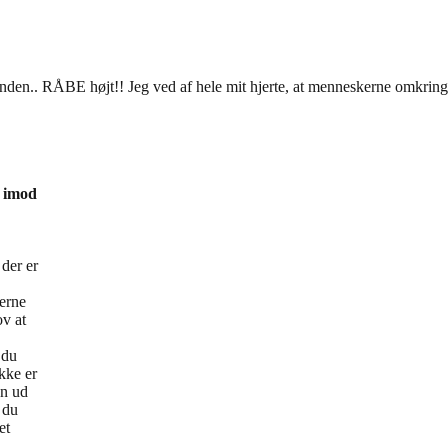
en.. RÅBE højt!! Jeg ved af hele mit hjerte, at menneskerne omkring
e imod
 der er
æerne
ov at
.
 du
ikke er
en ud
 du
et