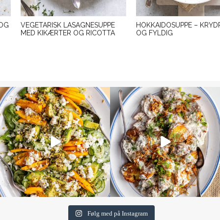
 OG
VEGETARISK LASAGNESUPPE
HOKKAIDOSUPPE – KRYD
MED KIKÆRTER OG RICOTTA
OG FYLDIG
Følg med på Instagram