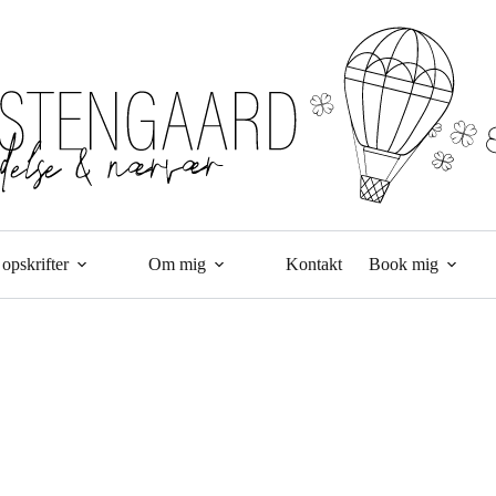
opskrifter
Om mig
Kontakt
Book mig