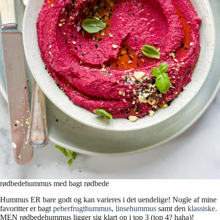
rødbedehummus med bagt rødbede
Hummus ER bare godt og kan varieres i det uendelige! Nogle af mine
favoritter er bagt
peberfrugthummus
,
linsehummus
samt den
klassiske
.
MEN rødbedehummus ligger sig klart op i top 3 (top 4? haha)!