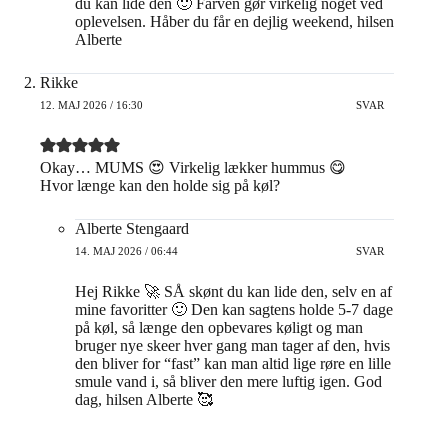
du kan lide den 🙂 Farven gør virkelig noget ved
oplevelsen. Håber du får en dejlig weekend, hilsen
Alberte
Rikke
12. MAJ 2026 / 16:30
SVAR
Okay… MUMS 😍 Virkelig lækker hummus 😋
Hvor længe kan den holde sig på køl?
Alberte Stengaard
14. MAJ 2026 / 06:44
SVAR
Hej Rikke 🚀 SÅ skønt du kan lide den, selv en af
mine favoritter 🙂 Den kan sagtens holde 5-7 dage
på køl, så længe den opbevares køligt og man
bruger nye skeer hver gang man tager af den, hvis
den bliver for “fast” kan man altid lige røre en lille
smule vand i, så bliver den mere luftig igen. God
dag, hilsen Alberte 🥰