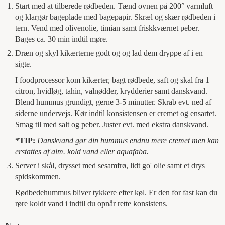
Start med at tilberede rødbeden. Tænd ovnen på 200° varmluft
og klargør bageplade med bagepapir. Skræl og skær rødbeden i
tern. Vend med olivenolie, timian samt friskkværnet peber.
Bages ca. 30 min indtil møre.
Dræn og skyl kikærterne godt og og lad dem dryppe af i en
sigte.
I foodprocessor kom kikærter, bagt rødbede, saft og skal fra 1
citron, hvidløg, tahin, valnødder, krydderier samt danskvand.
Blend hummus grundigt, gerne 3-5 minutter. Skrab evt. ned af
siderne undervejs. Kør indtil konsistensen er cremet og ensartet.
Smag til med salt og peber. Juster evt. med ekstra danskvand.
*TIP:
Danskvand gør din hummus endnu mere cremet men kan
erstattes af alm. kold vand eller aquafaba.
Server i skål, drysset med sesamfrø, lidt go' olie samt et drys
spidskommen.
Rødbedehummus bliver tykkere efter køl. Er den for fast kan du
røre koldt vand i indtil du opnår rette konsistens.