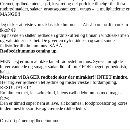
Cremet, rødbedeintens, sød, krydret og det perfekte tilbehør til alt fra
rugbrødmadder, salater, grøntsagsstænger, i wraps – ja mulighederne er
MANGE!!
Jeg elsker at tviste vores klassiske hummus – Altså bare fordi man kan
ikke? 😉
Jeg havde en slatten rødbede i grøntskuffen og timian i vindueskarmen
og valnødder i skabet. De giver en dyb nøddesmag samt sunde
fedtstoffer til din hummus. SÅÅÅ…
Rødbedehummus coming up.
MEN. Jeg er normalt ikke fan af rødbedehummus. Synes hurtigt de
bliver vandede og smager sådan lidt af jord? FOR meget rødbede-ish,
haha…
Men når vi BAGER rødbede sker der mirakler!! INTET mindre.
Her frigiver rødbeden let sødme og mister væske i fordampning.
RESULTATET?
En ultra cremet, let sødmefuld, intens rødbedehummus med magisk
farve.
Den er tilmed super nem at lave, alt kommes i foodprocessor og køres
til den mest luksuriøse og cremede rødbededip.
Opskrift på nem rødbedehummus