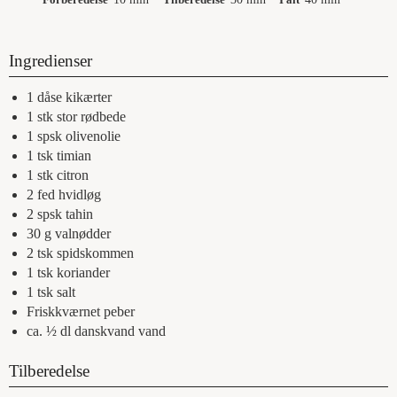
Ingredienser
1
dåse
kikærter
1
stk
stor rødbede
1
spsk
olivenolie
1
tsk
timian
1
stk
citron
2
fed
hvidløg
2
spsk
tahin
30
g
valnødder
2
tsk
spidskommen
1
tsk
koriander
1
tsk
salt
Friskkværnet peber
ca. ½
dl
danskvand vand
Tilberedelse