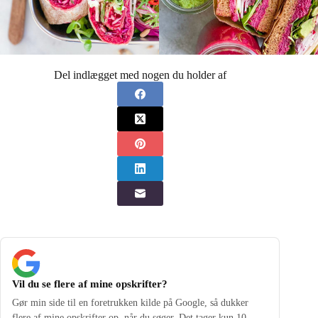
Del indlægget med nogen du holder af
Vil du se flere af mine opskrifter?
Gør min side til en foretrukken kilde på Google, så dukker
flere af mine opskrifter op, når du søger. Det tager kun 10