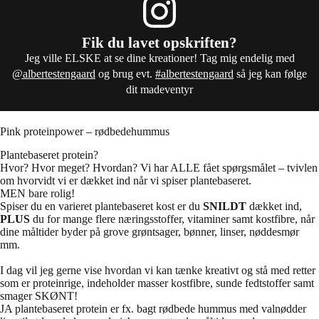
Fik du lavet opskriften?
Jeg ville ELSKE at se dine kreationer! Tag mig endelig med
@albertestengaard
og brug evt.
#albertestengaard
så jeg kan følge
dit madeventyr
Pink proteinpower – rødbedehummus
Plantebaseret protein?
Hvor? Hvor meget? Hvordan? Vi har ALLE fået spørgsmålet – tvivlen
om hvorvidt vi er dækket ind når vi spiser plantebaseret.
MEN bare rolig!
Spiser du en varieret plantebaseret kost er du
SNILDT
dækket ind,
PLUS
du for mange flere næringsstoffer, vitaminer samt kostfibre, når
dine måltider byder på grove grøntsager, bønner, linser, nøddesmør
mm.
I dag vil jeg gerne vise hvordan vi kan tænke kreativt og stå med retter
som er proteinrige, indeholder masser kostfibre, sunde fedtstoffer samt
smager SKØNT!
JA plantebaseret protein er fx. bagt rødbede hummus med valnødder