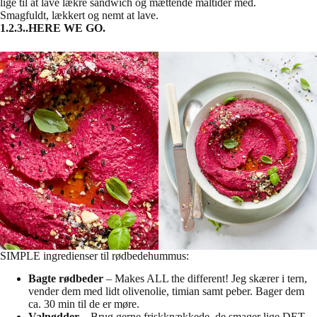
lige til at lave lækre sandwich og mættende måltider med.
Smagfuldt, lækkert og nemt at lave.
1.2.3..HERE WE GO.
SIMPLE ingredienser til rødbedehummus:
Bagte rødbeder
– Makes ALL the different! Jeg skærer i tern,
vender dem med lidt olivenolie, timian samt peber. Bager dem
ca. 30 min til de er møre.
Valnødder
– Brug gerne friskknækkede, de smager lige DET