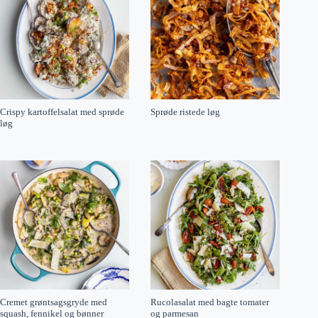
Crispy kartoffelsalat med sprøde
Sprøde ristede løg
løg
Cremet grøntsagsgryde med
Rucolasalat med bagte tomater
squash, fennikel og bønner
og parmesan