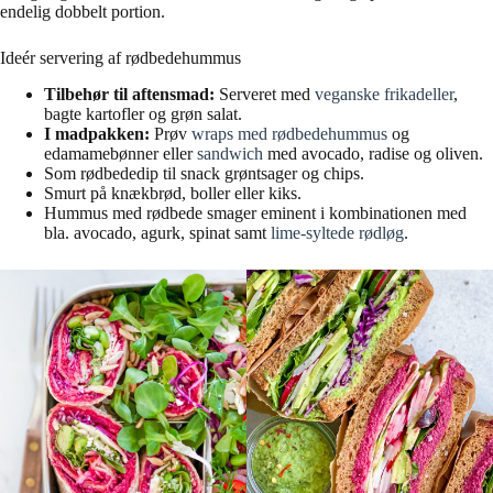
endelig dobbelt portion.
Ideér servering af rødbedehummus
Tilbehør til aftensmad:
Serveret med
veganske frikadeller
,
bagte kartofler og grøn salat.
I madpakken:
Prøv
wraps med rødbedehummus
og
edamamebønner eller
sandwich
med avocado, radise og oliven.
Som rødbededip til snack grøntsager og chips.
Smurt på knækbrød, boller eller kiks.
Hummus med rødbede smager eminent i kombinationen med
bla. avocado, agurk, spinat samt
lime-syltede rødløg
.