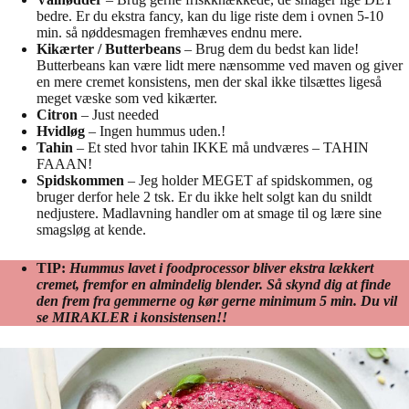
bedre. Er du ekstra fancy, kan du lige riste dem i ovnen 5-10
min. så nøddesmagen fremhæves endnu mere.
Kikærter /
Butterbeans
– Brug dem du bedst kan lide!
Butterbeans kan være lidt mere nænsomme ved maven og giver
en mere cremet konsistens, men der skal ikke tilsættes ligeså
meget væske som ved kikærter.
Citron
– Just needed
Hvidløg
– Ingen hummus uden.!
Tahin
– Et sted hvor tahin IKKE må undværes – TAHIN
FAAAN!
Spidskommen
– Jeg holder MEGET af spidskommen, og
bruger derfor hele 2 tsk. Er du ikke helt solgt kan du snildt
nedjustere. Madlavning handler om at smage til og lære sine
smagsløg at kende.
TIP:
Hummus lavet i foodprocessor bliver ekstra lækkert
cremet, fremfor en almindelig blender. Så skynd dig at finde
den frem fra gemmerne og kør gerne minimum 5 min. Du vil
se MIRAKLER i konsistensen!!