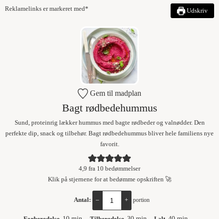
Reklamelinks er markeret med*
Udskriv
Gem til madplan
Bagt rødbedehummus
Sund, proteinrig lækker hummus med bagte rødbeder og valnødder. Den
perfekte dip, snack og tilbehør. Bagt rødbedehummus bliver hele familiens nye
favorit.
4,9
fra
10
bedømmelser
Klik på stjernene for at bedømme opskriften 🚀
Antal:
–
+
portion
Forberedelse
10
min
Tilberedelse
30
min
I alt
40
min