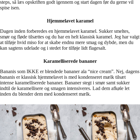
steps, så læs opskriften godt igennem og start dagen før du gerne vil
spise isen.
Hjemmelavet karamel
Dagen inden forberedes en hjemmelavet karamel. Sukker smeltes,
smør og fløde tilsættes og du har en helt klassisk karamel. Jeg har valgt
at tilføje hvid miso for at skabe endnu mere smag og dybde, men du
kan sagtens udelade og i stedet for tilføje lidt flagesalt.
Karamelliserede bananer
Bananis som IKKE er blendede bananer ala “nice cream”. Nej, dagens
bananis er klassisk hjemmelavet is med kondenseret mælk tilsæt
intense karamelliserede bananer. Bananer stegt i smør samt sukker
indtil de karamellisere og smagen intensiveres. Lad dem afkøle let
inden du blender dem med kondenseret mælk.