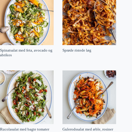
Spinatsalat med feta, avocado og
Sprøde ristede løg
abrikos
Rucolasalat med bagte tomater
Gulerodssalat med æble, rosiner