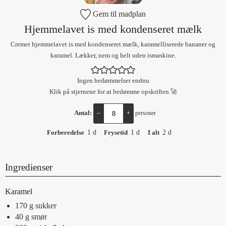
Gem til madplan
Hjemmelavet is med kondenseret mælk
Cremet hjemmelavet is med kondenseret mælk, karamelliserede bananer og
karamel. Lækker, nem og helt uden ismaskine.
Ingen bedømmelser endnu
Klik på stjernene for at bedømme opskriften 🚀
Antal:
–
+
personer
Forberedelse
1
d
Frysetid
1
d
I alt
2
d
Ingredienser
Karamel
170
g
sukker
40
g
smør