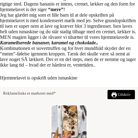
rigtige sted. Dagens bananis er intens, cremet, lækker og den form for
hjemmelavet is der siger
“mere”
!
Jeg har glædet mig som et lille barn til at dele opskriften på
hjemmelavet is med kondenseret mælk med jer. Selve grundopskriften
til isen er super nem at lave og kræver blot 3 ingredienser. Isen laves
helt uden ismaskine og du står stadig tilbage med en cremet, lækker is.
MEN magien ligger i de råvarer vi tilsætter til vores hjemmelavede is.
Karameliserede bananer, karamel og chokolade..
Kombinationen er uovertruffen og for hver mundfuld skyder der en
“mmm”-følelse igennem kroppen. Tænk det skulle være så nemt at
lave noget SÅ lækkert. Der er en del steps, men de er nemme og tager
ikke lang tid – hvad der er hårdest er, ventetiden..
Hjemmelavet is opskrift uden ismaskine
Reklamelinks er markeret med*
Udskriv