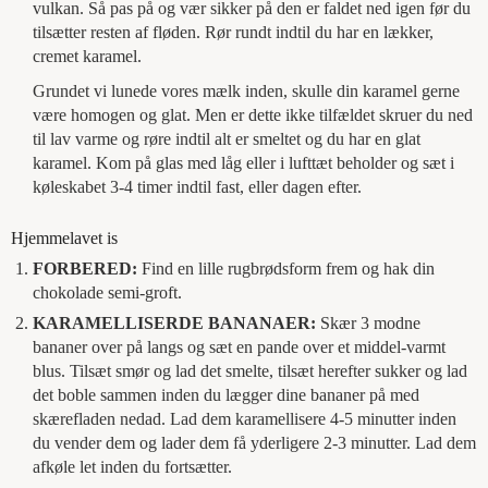
vulkan. Så pas på og vær sikker på den er faldet ned igen før du
tilsætter resten af fløden. Rør rundt indtil du har en lækker,
cremet karamel.
Grundet vi lunede vores mælk inden, skulle din karamel gerne
være homogen og glat. Men er dette ikke tilfældet skruer du ned
til lav varme og røre indtil alt er smeltet og du har en glat
karamel. Kom på glas med låg eller i lufttæt beholder og sæt i
køleskabet 3-4 timer indtil fast, eller dagen efter.
Hjemmelavet is
FORBERED:
Find en lille rugbrødsform frem og hak din
chokolade semi-groft.
KARAMELLISERDE BANANAER:
Skær 3 modne
bananer over på langs og sæt en pande over et middel-varmt
blus. Tilsæt smør og lad det smelte, tilsæt herefter sukker og lad
det boble sammen inden du lægger dine bananer på med
skærefladen nedad. Lad dem karamellisere 4-5 minutter inden
du vender dem og lader dem få yderligere 2-3 minutter. Lad dem
afkøle let inden du fortsætter.