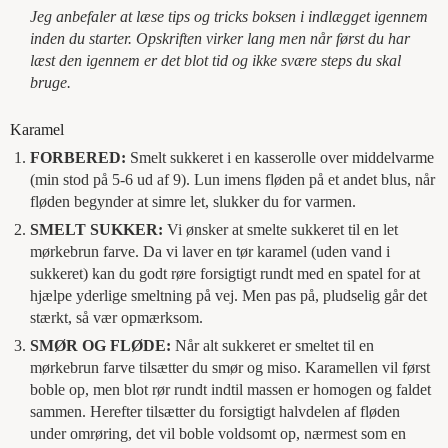
Jeg anbefaler at læse tips og tricks boksen i indlægget igennem
inden du starter. Opskriften virker lang men når først du har
læst den igennem er det blot tid og ikke svære steps du skal
bruge.
Karamel
FORBERED:
Smelt sukkeret i en kasserolle over middelvarme
(min stod på 5-6 ud af 9). Lun imens fløden på et andet blus, når
fløden begynder at simre let, slukker du for varmen.
SMELT SUKKER:
Vi ønsker at smelte sukkeret til en let
mørkebrun farve. Da vi laver en tør karamel (uden vand i
sukkeret) kan du godt røre forsigtigt rundt med en spatel for at
hjælpe yderlige smeltning på vej. Men pas på, pludselig går det
stærkt, så vær opmærksom.
SMØR OG FLØDE:
Når alt sukkeret er smeltet til en
mørkebrun farve tilsætter du smør og miso. Karamellen vil først
boble op, men blot rør rundt indtil massen er homogen og faldet
sammen. Herefter tilsætter du forsigtigt halvdelen af fløden
under omrøring, det vil boble voldsomt op, nærmest som en