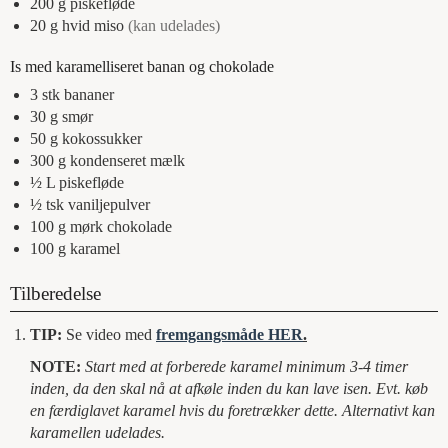
200
g
piskefløde
20
g
hvid miso
(kan udelades)
Is med karamelliseret banan og chokolade
3
stk
bananer
30
g
smør
50
g
kokossukker
300
g
kondenseret mælk
½
L
piskefløde
½
tsk
vaniljepulver
100
g
mørk chokolade
100
g
karamel
Tilberedelse
TIP:
Se video med
fremgangsmåde HER
.
NOTE:
Start med at forberede karamel minimum 3-4 timer
inden, da den skal nå at afkøle inden du kan lave isen. Evt. køb
en færdiglavet karamel hvis du foretrækker dette. Alternativt kan
karamellen udelades.