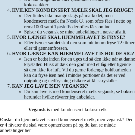
kokossukker.
HVILKEN KONDENSERT MÆLK SKAL JEG BRUGE?
Der findes ikke mange slags på markedet, men
kondenseret mælk fra
Nestle
, som oftes fåes i netto og
rema1000 samt
Tørsleffs
der oftes fåes online.
Spiser du vegansk se mine anbefalinger i næste afsnit.
HVOR LÆNGE SKAL HJEMMELAVET IS FRYSE?
Efter isen er samlet skal den som minimum fryse 7-9 timer
eller til gennemfrossen.
HVOR LÆNGE KAN HJEMMELAVET IS HOLDE SIG?
Isen er bedst inden for en uges tid så den ikke når at danne
krystaller. Husk at dæk den godt med et låg eller ligende
så den ikke for luft. Vil du gerne forlænge holdbarheden
kan du fryse isen ned i mindre portioner da det er ved
optøning og nedfrysning risikere at få iskrystaller.
KAN JEG LAVE ISEN VEGANSK?
Du kan lave is med kondenseret mælk vegansk, se boksen
herunder hvilke råvarer jeg anbefaler.
Vegansk is
med kondenseret kokosmælk
Ønsker du hjemmelavet is med kondenseret mælk, men vegansk? Der
er 4 råvarer du skal være opmærksom på og du kan se minde
anbefalinger her.