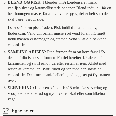
BLEND OG PISK:
I blender tilføj kondenseret mælk,
vaniljepulver og karamelliserede bananer. Blend indtil du får en
helt homogen masse, farven vil være spøjs, det er helt som det
skal være. Sæt til side.
I stor skål kom piskefløden. Pisk indtil du har en dejlig
flødeskum. Vend din banan-masse i og vend forsigtigt rundt
indtil massen er homogen og cremet. Vend ¾ af din hakkede
chokolade i.
SAMLING AF ISEN:
Find formen frem og kom først 1/2-
delen af din ismasse i formen. Fordel herefter 1/2-delen af
karamellen og swirl rundt, derefter resten af isen. Afslut med
resten af karamellen, swirl rundt og top med den sidste del
chokolade. Dæk med staniol eller ligende og sæt på frys natten
over.
SERVERING:
Lad isen stå ude 10-15 min. før servering og
scoop den derefter ud og nyd i vafler, skål eller som tilbehør til
kage.
Egne noter