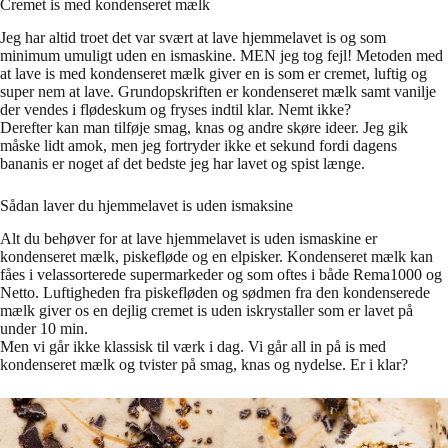
Cremet is med kondenseret mælk
Jeg har altid troet det var svært at lave hjemmelavet is og som
minimum umuligt uden en ismaskine. MEN jeg tog fejl! Metoden med
at lave is med kondenseret mælk giver en is som er cremet, luftig og
super nem at lave. Grundopskriften er kondenseret mælk samt vanilje
der vendes i flødeskum og fryses indtil klar. Nemt ikke?
Derefter kan man tilføje smag, knas og andre skøre ideer. Jeg gik
måske lidt amok, men jeg fortryder ikke et sekund fordi dagens
bananis er noget af det bedste jeg har lavet og spist længe.
Sådan laver du hjemmelavet is uden ismaksine
Alt du behøver for at lave hjemmelavet is uden ismaskine er
kondenseret mælk, piskefløde og en elpisker. Kondenseret mælk kan
fåes i velassorterede supermarkeder og som oftes i både Rema1000 og
Netto. Luftigheden fra piskefløden og sødmen fra den kondenserede
mælk giver os en dejlig cremet is uden iskrystaller som er lavet på
under 10 min.
Men vi går ikke klassisk til værk i dag. Vi går all in på is med
kondenseret mælk og tvister på smag, knas og nydelse. Er i klar?