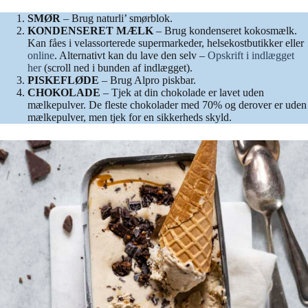
SMØR
– Brug naturli’ smørblok.
KONDENSERET MÆLK
– Brug kondenseret kokosmælk.
Kan fåes i velassorterede supermarkeder, helsekostbutikker eller
online
. Alternativt kan du lave den selv –
Opskrift i indlægget
her
(scroll ned i bunden af indlægget).
PISKEFLØDE
– Brug Alpro piskbar.
CHOKOLADE
– Tjek at din chokolade er lavet uden
mælkepulver. De fleste chokolader med 70% og derover er uden
mælkepulver, men tjek for en sikkerheds skyld.