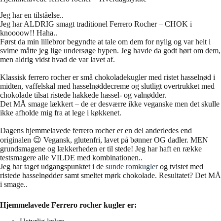
Jeg har en tilståelse..
Jeg har ALDRIG smagt traditionel Ferrero Rocher – CHOK i
knoooow!! Haha..
Først da min lillebror begyndte at tale om dem for nylig og var helt i
svime måtte jeg lige undersøge hypen. Jeg havde da godt hørt om dem,
men aldrig vidst hvad de var lavet af.
Klassisk ferrero rocher er små chokoladekugler med ristet hasselnød i
midten, vaffelskal med hasselnøddecreme og slutligt overtrukket med
chokolade tilsat ristede hakkede hassel- og valnødder.
Det MÅ smage lækkert – de er desværre ikke veganske men det skulle
ikke afholde mig fra at lege i køkkenet.
Dagens hjemmelavede ferrero rocher er en del anderledes end
originalen 😉 Vegansk, glutenfri, lavet på bønner OG dadler. MEN
grundsmagene og lækkerheden er til stede! Jeg har haft en række
testsmagere alle VILDE med kombinationen..
Jeg har taget udgangspunktet i de
sunde romkugler
og tvistet med
ristede hasselnødder samt smeltet mørk chokolade. Resultatet? Det MÅ
i smage..
Hjemmelavede Ferrero rocher kugler er: