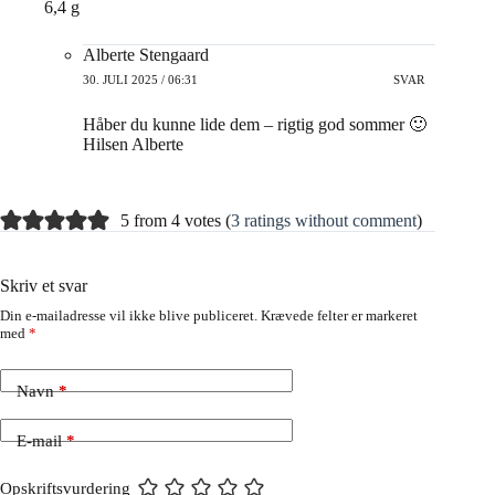
6,4 g
Alberte Stengaard
30. JULI 2025 / 06:31
SVAR
Håber du kunne lide dem – rigtig god sommer 🙂
Hilsen Alberte
5 from 4 votes (
3 ratings without comment
)
Skriv et svar
Din e-mailadresse vil ikke blive publiceret.
Krævede felter er markeret
med
*
Navn
*
E-mail
*
Opskriftsvurdering