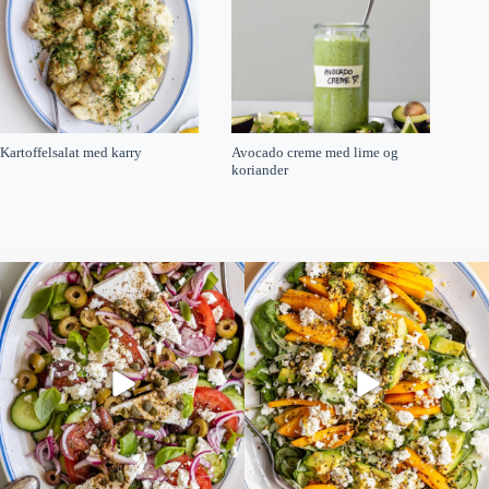
Kartoffelsalat med karry
Avocado creme med lime og
koriander