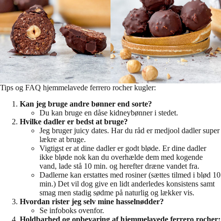
Tips og FAQ hjemmelavede ferrero rocher kugler:
Kan jeg bruge andre bønner end sorte?
Du kan bruge en dåse kidneybønner i stedet.
Hvilke dadler er bedst at bruge?
Jeg bruger juicy dates. Har du råd er medjool dadler super
lækre at bruge.
Vigtigst er at dine dadler er godt bløde. Er dine dadler
ikke bløde nok kan du overhælde dem med kogende
vand, lade stå 10 min. og herefter dræne vandet fra.
Dadlerne kan erstattes med rosiner (sættes tilmed i blød 10
min.) Det vil dog give en lidt anderledes konsistens samt
smag men stadig sødme på naturlig og lækker vis.
Hvordan rister jeg selv mine hasselnødder?
Se infoboks ovenfor.
Holdbarhed og opbevaring af hjemmelavede ferrero rocher: