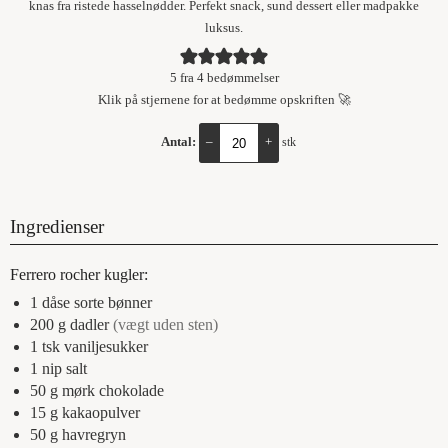
knas fra ristede hasselnødder. Perfekt snack, sund dessert eller madpakke
luksus.
5
fra
4
bedømmelser
Klik på stjernene for at bedømme opskriften 🚀
Antal:
–
+
stk
Ingredienser
Ferrero rocher kugler:
1
dåse
sorte bønner
200
g
dadler
(vægt uden sten)
1
tsk
vaniljesukker
1
nip
salt
50
g
mørk chokolade
15
g
kakaopulver
50
g
havregryn