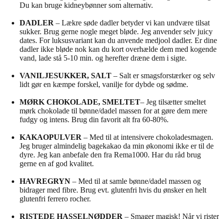
Du kan bruge kidneybønner som alternativ.
DADLER
– Lækre søde dadler betyder vi kan undvære tilsat
sukker. Brug gerne nogle meget bløde. Jeg anvender selv juicy
dates. For luksusvariant kan du anvende medjool dadler. Er dine
dadler ikke bløde nok kan du kort overhælde dem med kogende
vand, lade stå 5-10 min. og herefter dræne dem i sigte.
VANILJESUKKER, SALT
– Salt er smagsforstærker og selv
lidt gør en kæmpe forskel, vanilje for dybde og sødme.
MØRK CHOKOLADE, SMELTET
– Jeg tilsætter smeltet
mørk chokolade til bønne/dadel massen for at gøre dem mere
fudgy og intens. Brug din favorit alt fra 60-80%.
KAKAOPULVER
– Med til at intensivere chokoladesmagen.
Jeg bruger almindelig bagekakao da min økonomi ikke er til de
dyre. Jeg kan anbefale den fra Rema1000. Har du råd brug
gerne en af god kvalitet.
HAVREGRYN
– Med til at samle bønne/dadel massen og
bidrager med fibre. Brug evt. glutenfri hvis du ønsker en helt
glutenfri ferrero rocher.
RISTEDE HASSELNØDDER
– Smager magisk! Når vi rister