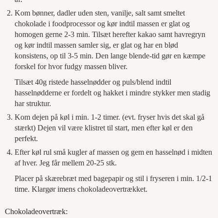
Kom bønner, dadler uden sten, vanilje, salt samt smeltet
chokolade i foodprocessor og kør indtil massen er glat og
homogen gerne 2-3 min. Tilsæt herefter kakao samt havregryn
og kør indtil massen samler sig, er glat og har en blød
konsistens, op til 3-5 min. Den lange blende-tid gør en kæmpe
forskel for hvor fudgy massen bliver.
Tilsæt 40g ristede hasselnødder og puls/blend indtil
hasselnødderne er fordelt og hakket i mindre stykker men stadig
har struktur.
Kom dejen på køl i min. 1-2 timer. (evt. fryser hvis det skal gå
stærkt) Dejen vil være klistret til start, men efter køl er den
perfekt.
Efter køl rul små kugler af massen og gem en hasselnød i midten
af hver. Jeg får mellem 20-25 stk.
Placer på skærebræt med bagepapir og stil i fryseren i min. 1/2-1
time. Klargør imens chokoladeovertrækket.
Chokoladeovertræk: