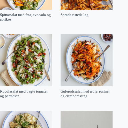
Spinatsalat med feta, avocado og
Sprøde ristede løg
abrikos
Rucolasalat med bagte tomater
Gulerodssalat med æble, rosiner
og parmesan
og citrondressing