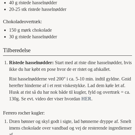
40
g
ristede hasselnødder
20-25
stk
ristede hasselnødder
Chokoladeovertræk:
150
g
mørk chokolade
30
g
ristede hasselnødder
Tilberedelse
Ristede hasselnødder:
Start med at riste dine hasselnødder, hvis
ikke du har købt en pose hvor de er ristet og afskallet.
Rist hasselnødderne ved 200° i ca. 5-10 min. indtil gyldne. Gnid
herefter hinderne af i et rent viskestykke. Lad dem køle let af.
Husk at rist så du har nok både til kugler, fyld og overtræk = ca.
130g. Se evt. video der viser hvordan
HER
.
Ferrero rocher kugler:
Dræn bønner og skyl godt i sigte, lad bønnerne dryppe af. Smelt
imens chokolade over vandbad og vej de resterende ingredienser
af.