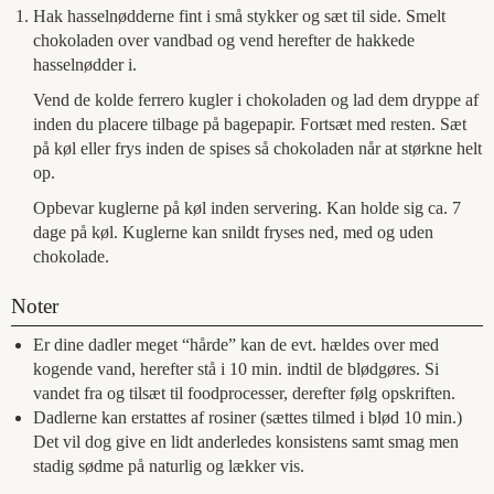
Hak hasselnødderne fint i små stykker og sæt til side. Smelt
chokoladen over vandbad og vend herefter de hakkede
hasselnødder i.
Vend de kolde ferrero kugler i chokoladen og lad dem dryppe af
inden du placere tilbage på bagepapir. Fortsæt med resten. Sæt
på køl eller frys inden de spises så chokoladen når at størkne helt
op.
Opbevar kuglerne på køl inden servering. Kan holde sig ca. 7
dage på køl. Kuglerne kan snildt fryses ned, med og uden
chokolade.
Noter
Er dine dadler meget “hårde” kan de evt. hældes over med
kogende vand, herefter stå i 10 min. indtil de blødgøres. Si
vandet fra og tilsæt til foodprocesser, derefter følg opskriften.
Dadlerne kan erstattes af rosiner (sættes tilmed i blød 10 min.)
Det vil dog give en lidt anderledes konsistens samt smag men
stadig sødme på naturlig og lækker vis.