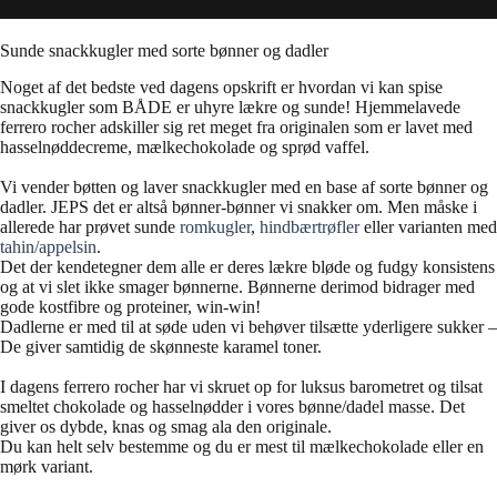
Sunde snackkugler med sorte bønner og dadler
Noget af det bedste ved dagens opskrift er hvordan vi kan spise
snackkugler som BÅDE er uhyre lækre og sunde! Hjemmelavede
ferrero rocher adskiller sig ret meget fra originalen som er lavet med
hasselnøddecreme, mælkechokolade og sprød vaffel.
Vi vender bøtten og laver snackkugler med en base af sorte bønner og
dadler. JEPS det er altså bønner-bønner vi snakker om. Men måske i
allerede har prøvet sunde
romkugler
,
hindbærtrøfler
eller varianten med
tahin/appelsin
.
Det der kendetegner dem alle er deres lækre bløde og fudgy konsistens
og at vi slet ikke smager bønnerne. Bønnerne derimod bidrager med
gode kostfibre og proteiner, win-win!
Dadlerne er med til at søde uden vi behøver tilsætte yderligere sukker –
De giver samtidig de skønneste karamel toner.
I dagens ferrero rocher har vi skruet op for luksus barometret og tilsat
smeltet chokolade og hasselnødder i vores bønne/dadel masse. Det
giver os dybde, knas og smag ala den originale.
Du kan helt selv bestemme og du er mest til mælkechokolade eller en
mørk variant.