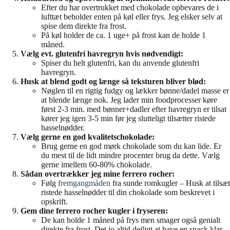
Efter du har overtrukket med chokolade opbevares de i
lufttæt beholder enten på køl eller frys. Jeg elsker selv at
spise dem direkte fra frost.
På køl holder de ca. 1 uge+ på frost kan de holde 1
måned.
Vælg evt. glutenfri havregryn hvis nødvendigt:
Spiser du helt glutenfri, kan du anvende glutenfri
havregryn.
Husk at blend godt og længe så teksturen bliver blød:
Nøglen til en rigtig fudgy og lækker bønne/dadel masse er
at blende længe nok. Jeg lader min foodprocesser køre
først 2-3 min. med bønner+dadler efter havregryn er tilsat
kører jeg igen 3-5 min før jeg slutteligt tilsætter ristede
hasselnødder.
Vælg gerne en god kvalitetschokolade:
Brug gerne en god mørk chokolade som du kan lide. Er
du mest til de lidt mindre procenter brug da dette. Vælg
gerne imellem 60-80% chokolade.
Sådan overtrækker jeg mine ferrero rocher:
Følg
fremgangmåden
fra sunde romkugler – Husk at tilsæt
ristede hasselnødder til din chokolade som beskrevet i
opskrift.
Gem dine ferrero rocher kugler i fryseren:
De kan holde 1 måned på frys men smager også genialt
direkte fra frost. Det jo altid dejligt at have en snack klar