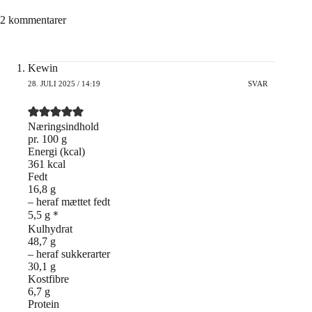
2 kommentarer
Kewin
28. JULI 2025 / 14:19
SVAR
Næringsindhold
pr. 100 g
Energi (kcal)
361 kcal
Fedt
16,8 g
– heraf mættet fedt
5,5 g＊
Kulhydrat
48,7 g
– heraf sukkerarter
30,1 g
Kostfibre
6,7 g
Protein