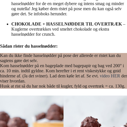
hasselnødder for de en meget dybere og intens smag og minder
og nutella! Jeg køber dem ristet på pose men du kan også selv
gøre det. Se infoboks herunder.
CHOKOLADE + HASSELNØDDER TIL OVERTRÆK
–
Kuglerne overtrækkes ved smeltet chokolade og ekstra
hasselnødder for crunch.
Sådan rister du hasselnødder:
Kan du ikke finde hasselnødder på pose der allerede er ristet kan du
sagtens gøre det selv.
Kom hasselnødder på en bageplade med bagepapir og bag ved 200° i
ca. 10 min. indtil gyldne. Kom herefter i et rent viskestykke og gnid
hinderne af. (Ja det sviner). Lad dem køle let af. Se evt.
video HER
der
viser hvordan.
Husk at rist så du har nok både til kugler, fyld og overtræk = ca. 130g.