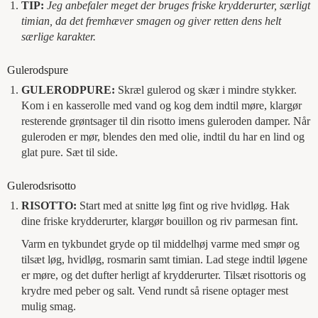
TIP:
Jeg anbefaler meget der bruges friske krydderurter, særligt
timian, da det fremhæver smagen og giver retten dens helt
særlige karakter.
Gulerodspure
GULERODPURE:
Skræl gulerod og skær i mindre stykker.
Kom i en kasserolle med vand og kog dem indtil møre, klargør
resterende grøntsager til din risotto imens guleroden damper. Når
guleroden er mør, blendes den med olie, indtil du har en lind og
glat pure. Sæt til side.
Gulerodsrisotto
RISOTTO:
Start med at snitte løg fint og rive hvidløg. Hak
dine friske krydderurter, klargør bouillon og riv parmesan fint.
Varm en tykbundet gryde op til middelhøj varme med smør og
tilsæt løg, hvidløg, rosmarin samt timian. Lad stege indtil løgene
er møre, og det dufter herligt af krydderurter. Tilsæt risottoris og
krydre med peber og salt. Vend rundt så risene optager mest
mulig smag.