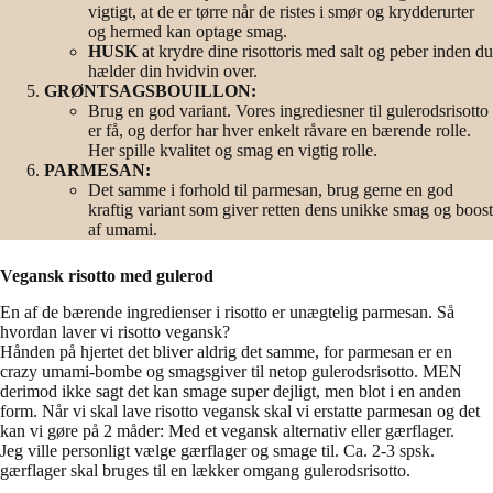
vigtigt, at de er tørre når de ristes i smør og krydderurter
og hermed kan optage smag.
HUSK
at krydre dine risottoris med salt og peber inden du
hælder din hvidvin over.
GRØNTSAGSBOUILLON:
Brug en god variant. Vores ingrediesner til gulerodsrisotto
er få, og derfor har hver enkelt råvare en bærende rolle.
Her spille kvalitet og smag en vigtig rolle.
PARMESAN:
Det samme i forhold til parmesan, brug gerne en god
kraftig variant som giver retten dens unikke smag og boost
af umami.
Vegansk risotto med gulerod
En af de bærende ingredienser i risotto er unægtelig parmesan. Så
hvordan laver vi risotto vegansk?
Hånden på hjertet det bliver aldrig det samme, for parmesan er en
crazy umami-bombe og smagsgiver til netop gulerodsrisotto. MEN
derimod ikke sagt det kan smage super dejligt, men blot i en anden
form. Når vi skal lave risotto vegansk skal vi erstatte parmesan og det
kan vi gøre på 2 måder: Med et vegansk alternativ eller gærflager.
Jeg ville personligt vælge gærflager og smage til. Ca. 2-3 spsk.
gærflager skal bruges til en lækker omgang gulerodsrisotto.