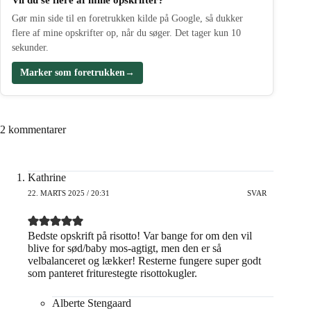
Vil du se flere af mine opskrifter?
Gør min side til en foretrukken kilde på Google, så dukker
flere af mine opskrifter op, når du søger. Det tager kun 10
sekunder.
Marker som foretrukken
→
2 kommentarer
Kathrine
22. MARTS 2025 / 20:31
SVAR
Bedste opskrift på risotto! Var bange for om den vil
blive for sød/baby mos-agtigt, men den er så
velbalanceret og lækker! Resterne fungere super godt
som panteret friturestegte risottokugler.
Alberte Stengaard