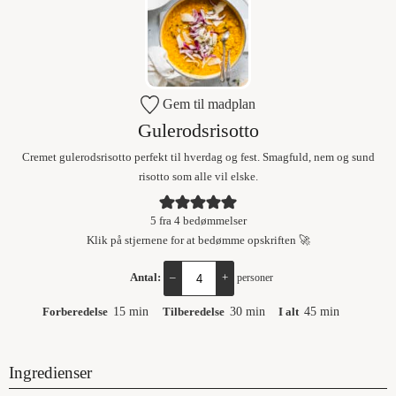
Gem til madplan
Gulerodsrisotto
Cremet gulerodsrisotto perfekt til hverdag og fest. Smagfuld, nem og sund
risotto som alle vil elske.
5
fra
4
bedømmelser
Klik på stjernene for at bedømme opskriften 🚀
Antal:
–
+
personer
Forberedelse
15
min
Tilberedelse
30
min
I alt
45
min
Ingredienser