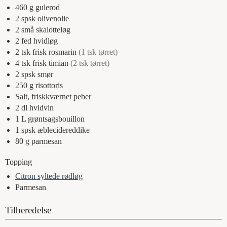
460
g
gulerod
2
spsk
olivenolie
2
små
skalotteløg
2
fed
hvidløg
2
tsk
frisk rosmarin
(1 tsk tørret)
4
tsk
frisk timian
(2 tsk tørret)
2
spsk
smør
250
g
risottoris
Salt, friskkværnet peber
2
dl
hvidvin
1
L
grøntsagsbouillon
1
spsk
æblecidereddike
80
g
parmesan
Topping
Citron syltede rødløg
Parmesan
Tilberedelse