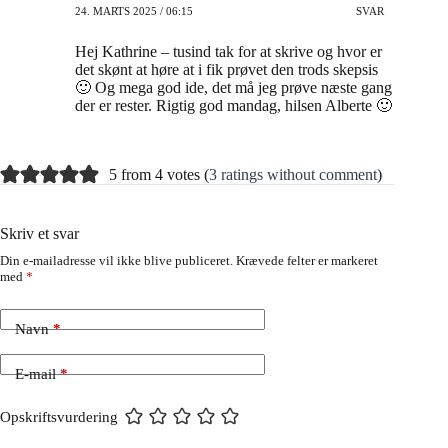
24. MARTS 2025 / 06:15
SVAR
Hej Kathrine – tusind tak for at skrive og hvor er
det skønt at høre at i fik prøvet den trods skepsis
🙂 Og mega god ide, det må jeg prøve næste gang
der er rester. Rigtig god mandag, hilsen Alberte 🙂
5 from 4 votes (
3 ratings without comment
)
Skriv et svar
Din e-mailadresse vil ikke blive publiceret.
Krævede felter er markeret
med
*
Navn
*
E-mail
*
Opskriftsvurdering