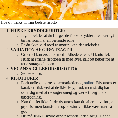
Tips og tricks til min bedste risotto
FRISKE KRYDDERURTER:
Jeg anbefaler at du bruger de friske krydderurter, særligt
timian som har en bærende rolle.
Er du ikke vild med rosmarin, kan det udelades.
VARIATION AF GRØNTSAGER:
Gulerod kan erstattes med rødbede eller sød kartoffel.
Husk at smage risottoen til med syre, salt og peber for at
rette smagsbalancen.
VEGANSK GULERODSRISOTTO:
Se nedenfor.
RISOTTORIS:
Forhandles i større supermarkeder og
online
. Risottoris er
karakteristisk ved at de ikke koger ud, men stadig har bid
samtidig med at de suger smag og væde til sig under
tilberedning.
Kan du slet ikke finde risottoris kan du alternativt bruge
grødris, men konsistens og tekstur vil ikke være nær så
god.
Du må
IKKE
skylle dine risottoris inden brug. Det er