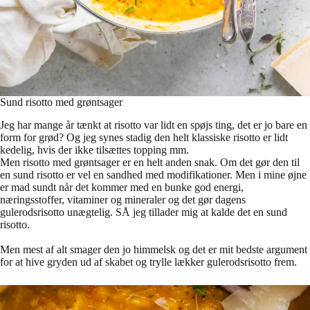
Sund risotto med grøntsager
Jeg har mange år tænkt at risotto var lidt en spøjs ting, det er jo bare en
form for grød? Og jeg synes stadig den helt klassiske risotto er lidt
kedelig, hvis der ikke tilsættes topping mm.
Men risotto med grøntsager er en helt anden snak. Om det gør den til
en sund risotto er vel en sandhed med modifikationer. Men i mine øjne
er mad sundt når det kommer med en bunke god energi,
næringsstoffer, vitaminer og mineraler og det gør dagens
gulerodsrisotto unægtelig. SÅ jeg tillader mig at kalde det en sund
risotto.
Men mest af alt smager den jo himmelsk og det er mit bedste argument
for at hive gryden ud af skabet og trylle lækker gulerodsrisotto frem.