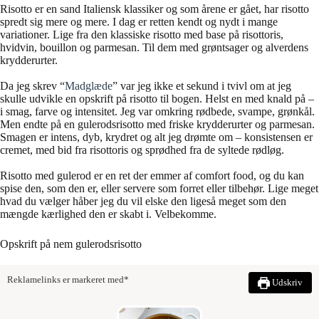
Risotto er en sand Italiensk klassiker og som årene er gået, har risotto
spredt sig mere og mere. I dag er retten kendt og nydt i mange
variationer. Lige fra den klassiske risotto med base på risottoris,
hvidvin, bouillon og parmesan. Til dem med grøntsager og alverdens
krydderurter.
Da jeg skrev “
Madglæde
” var jeg ikke et sekund i tvivl om at jeg
skulle udvikle en opskrift på risotto til bogen. Helst en med knald på –
i smag, farve og intensitet. Jeg var omkring rødbede, svampe, grønkål.
Men endte på en gulerodsrisotto med friske krydderurter og parmesan.
Smagen er intens, dyb, krydret og alt jeg drømte om – konsistensen er
cremet, med bid fra risottoris og sprødhed fra de syltede rødløg.
Risotto med gulerod er en ret der emmer af comfort food, og du kan
spise den, som den er, eller servere som forret eller tilbehør. Lige meget
hvad du vælger håber jeg du vil elske den ligeså meget som den
mængde kærlighed den er skabt i. Velbekomme.
Opskrift på nem gulerodsrisotto
Reklamelinks er markeret med*
Udskriv