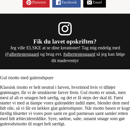
Pinterest
Facebook
Email
Fik du lavet opskriften?
Jeg ville ELSKE at se dine kreationer! Tag mig endelig med
@albertestengaard
og brug evt.
#albertestengaard
så jeg kan følge
dit madeventyr
Gul risotto med gulerodspure
Klassisk risotto er helt neutral i farven, hvorimod hvis vi tilføjer
grøntsager, får vi de smukkeste farver frem. Gul risotto er smuk, men
mest af alt er smagen helt særlig, og det er få steps der skal til. Først
starter vi med at dampe vores gulerødder indtil møre, blender dem med
lidt olie, så vi får en lækker glat gulerodspure. Når risotto basen er kogt
færdig tilsætter vi vores pure samt en god parmesan samt samler retten
med lidt æblecidereddike. Syre, sødme, salte, umami smage som gør
gulerodsrisotto til noget helt særligt.