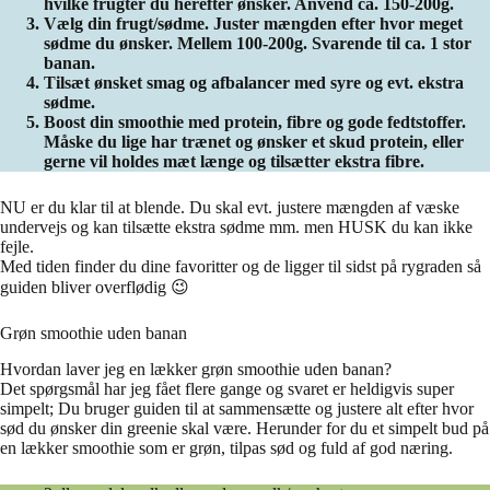
hvilke frugter du herefter ønsker. Anvend ca. 150-200g.
Vælg din frugt/sødme. Juster mængden efter hvor meget
sødme du ønsker. Mellem 100-200g. Svarende til ca. 1 stor
banan.
Tilsæt ønsket smag og afbalancer med syre og evt. ekstra
sødme.
Boost din smoothie med protein, fibre og gode fedtstoffer.
Måske du lige har trænet og ønsker et skud protein, eller
gerne vil holdes mæt længe og tilsætter ekstra fibre.
NU er du klar til at blende. Du skal evt. justere mængden af væske
undervejs og kan tilsætte ekstra sødme mm. men HUSK du kan ikke
fejle.
Med tiden finder du dine favoritter og de ligger til sidst på rygraden så
guiden bliver overflødig 😉
Grøn smoothie uden banan
Hvordan laver jeg en lækker grøn smoothie uden banan?
Det spørgsmål har jeg fået flere gange og svaret er heldigvis super
simpelt; Du bruger guiden til at sammensætte og justere alt efter hvor
sød du ønsker din greenie skal være. Herunder for du et simpelt bud på
en lækker smoothie som er grøn, tilpas sød og fuld af god næring.