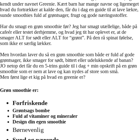
kendt under navnet Greenie. Kært barn har mange navne og ligemeget
hvad du fortrækker at kalde den, får du i dag en guide til at lave lækre,
sunde smoothies fuld af grøntsager, frugt og gode næringsstoffer.
Har du smagt en grøn smoothie før? Jeg har smagt utællelige, både på
cafeér eller testet derhjemme, og hvad jeg tit har oplevet er, at de
smager ALT for sødt eller ALT for “grønt”. På den rå spinat følelse,
som ikke er særlig lækker.
Men hvordan laver du så en grøn smoothie som både er fuld af gode
grøntsager, ikke smager for sødt, bittert eller udelukkende af banan?
JO netop det får du en 5-trins guide til i dag + min opskrift på en grøn
smoothie som er nem at lave og kan nydes af store som små.
Men først lige et kig på hvad en greenie er?
Grøn smoothie er:
Forfriskende
Grøntsags bombe
Fuld af vitaminer og mineraler
Design din egen smoothie
Børnevenlig
Sund og nærende