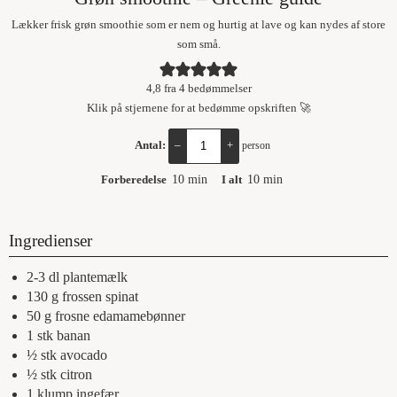
Lækker frisk grøn smoothie som er nem og hurtig at lave og kan nydes af store
som små.
4,8
fra
4
bedømmelser
Klik på stjernene for at bedømme opskriften 🚀
Antal:
–
+
person
Forberedelse
10
min
I alt
10
min
Ingredienser
2-3
dl
plantemælk
130
g
frossen spinat
50
g
frosne edamamebønner
1
stk
banan
½
stk
avocado
½
stk
citron
1
klump
ingefær