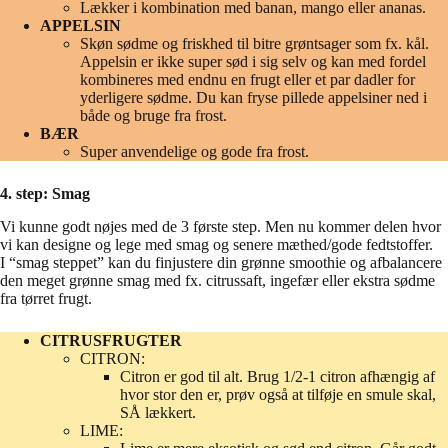
Lækker i kombination med banan, mango eller ananas.
APPELSIN
Skøn sødme og friskhed til bitre grøntsager som fx. kål.
Appelsin er ikke super sød i sig selv og kan med fordel
kombineres med endnu en frugt eller et par dadler for
yderligere sødme. Du kan fryse pillede appelsiner ned i
både og bruge fra frost.
BÆR
Super anvendelige og gode fra frost.
4. step: Smag
Vi kunne godt nøjes med de 3 første step. Men nu kommer delen hvor
vi kan designe og lege med smag og senere mæthed/gode fedtstoffer.
I “smag steppet” kan du finjustere din grønne smoothie og afbalancere
den meget grønne smag med fx. citrussaft, ingefær eller ekstra sødme
fra tørret frugt.
CITRUSFRUGTER
CITRON:
Citron er god til alt. Brug 1/2-1 citron afhængig af
hvor stor den er, prøv også at tilføje en smule skal,
SÅ lækkert.
LIME: