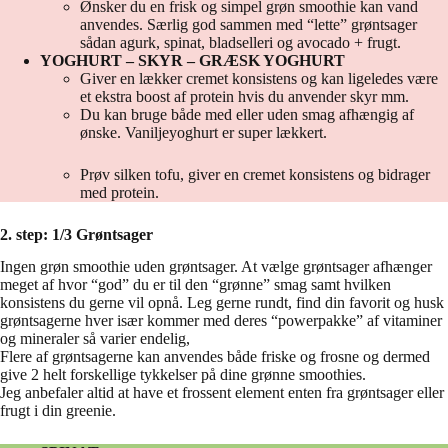
Ønsker du en frisk og simpel grøn smoothie kan vand
anvendes. Særlig god sammen med “lette” grøntsager
sådan agurk, spinat, bladselleri og avocado + frugt.
YOGHURT – SKYR – GRÆSK YOGHURT
Giver en lækker cremet konsistens og kan ligeledes være
et ekstra boost af protein hvis du anvender skyr mm.
Du kan bruge både med eller uden smag afhængig af
ønske. Vaniljeyoghurt er super lækkert.
Prøv silken tofu, giver en cremet konsistens og bidrager
med protein.
2. step: 1/3 Grøntsager
Ingen grøn smoothie uden grøntsager. At vælge grøntsager afhænger
meget af hvor “god” du er til den “grønne” smag samt hvilken
konsistens du gerne vil opnå. Leg gerne rundt, find din favorit og husk
grøntsagerne hver især kommer med deres “powerpakke” af vitaminer
og mineraler så varier endelig,
Flere af grøntsagerne kan anvendes både friske og frosne og dermed
give 2 helt forskellige tykkelser på dine grønne smoothies.
Jeg anbefaler altid at have et frossent element enten fra grøntsager eller
frugt i din greenie.