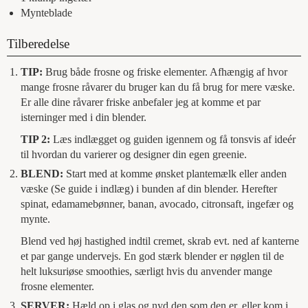
Mynteblade
Tilberedelse
TIP:
Brug både frosne og friske elementer. Afhængig af hvor
mange frosne råvarer du bruger kan du få brug for mere væske.
Er alle dine råvarer friske anbefaler jeg at komme et par
isterninger med i din blender.
TIP 2:
Læs indlægget og guiden igennem og få tonsvis af ideér
til hvordan du varierer og designer din egen greenie.
BLEND:
Start med at komme ønsket plantemælk eller anden
væske (Se guide i indlæg) i bunden af din blender. Herefter
spinat, edamamebønner, banan, avocado, citronsaft, ingefær og
mynte.
Blend ved høj hastighed indtil cremet, skrab evt. ned af kanterne
et par gange undervejs. En god stærk blender er nøglen til de
helt luksuriøse smoothies, særligt hvis du anvender mange
frosne elementer.
SERVER:
Hæld op i glas og nyd den som den er, eller kom i