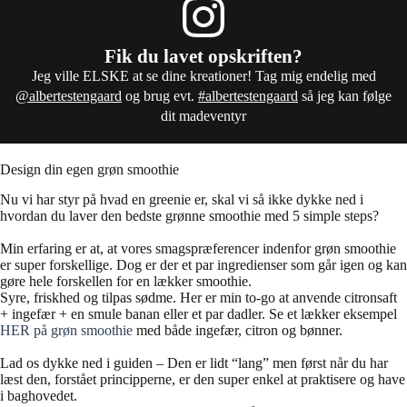
Fik du lavet opskriften?
Jeg ville ELSKE at se dine kreationer! Tag mig endelig med
@albertestengaard
og brug evt.
#albertestengaard
så jeg kan følge
dit madeventyr
Design din egen grøn smoothie
Nu vi har styr på hvad en greenie er, skal vi så ikke dykke ned i
hvordan du laver den bedste grønne smoothie med 5 simple steps?
Min erfaring er at, at vores smagspræferencer indenfor grøn smoothie
er super forskellige. Dog er der et par ingredienser som går igen og kan
gøre hele forskellen for en lækker smoothie.
Syre, friskhed og tilpas sødme. Her er min to-go at anvende citronsaft
+ ingefær + en smule banan eller et par dadler. Se et lækker eksempel
HER på grøn smoothie
med både ingefær, citron og bønner.
Lad os dykke ned i guiden – Den er lidt “lang” men først når du har
læst den, forstået principperne, er den super enkel at praktisere og have
i baghovedet.