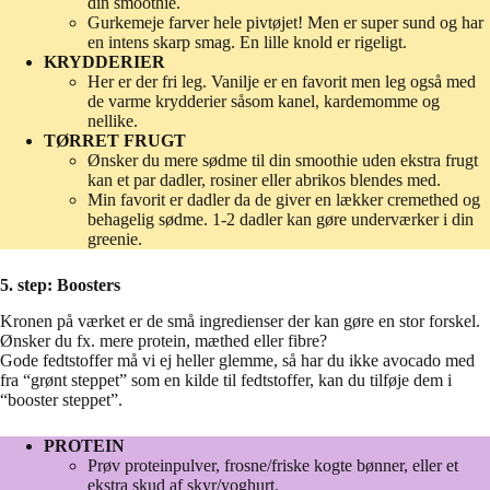
din smoothie.
Gurkemeje farver hele pivtøjet! Men er super sund og har
en intens skarp smag. En lille knold er rigeligt.
KRYDDERIER
Her er der fri leg. Vanilje er en favorit men leg også med
de varme krydderier såsom kanel, kardemomme og
nellike.
TØRRET FRUGT
Ønsker du mere sødme til din smoothie uden ekstra frugt
kan et par dadler, rosiner eller abrikos blendes med.
Min favorit er dadler da de giver en lækker cremethed og
behagelig sødme. 1-2 dadler kan gøre underværker i din
greenie.
5. step: Boosters
Kronen på værket er de små ingredienser der kan gøre en stor forskel.
Ønsker du fx. mere protein, mæthed eller fibre?
Gode fedtstoffer må vi ej heller glemme, så har du ikke avocado med
fra “grønt steppet” som en kilde til fedtstoffer, kan du tilføje dem i
“booster steppet”.
PROTEIN
Prøv proteinpulver, frosne/friske kogte bønner, eller et
ekstra skud af skyr/yoghurt.