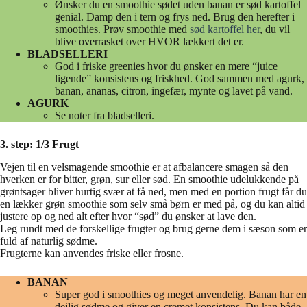
Ønsker du en smoothie sødet uden banan er sød kartoffel
genial. Damp den i tern og frys ned. Brug den herefter i
smoothies. Prøv smoothie med
sød kartoffel her
, du vil
blive overrasket over HVOR lækkert det er.
BLADSELLERI
God i friske greenies hvor du ønsker en mere “juice
ligende” konsistens og friskhed. God sammen med agurk,
banan, ananas, citron, ingefær, mynte og lavet på vand.
AGURK
Se noter fra bladselleri.
3. step: 1/3 Frugt
Vejen til en velsmagende smoothie er at afbalancere smagen så den
hverken er for bitter, grøn, sur eller sød. En smoothie udelukkende på
grøntsager bliver hurtig svær at få ned, men med en portion frugt får du
en lækker grøn smoothie som selv små børn er med på, og du kan altid
justere op og ned alt efter hvor “sød” du ønsker at lave den.
Leg rundt med de forskellige frugter og brug gerne dem i sæson som er
fuld af naturlig sødme.
Frugterne kan anvendes friske eller frosne.
BANAN
Super god i smoothies og meget anvendelig. Banan har en
dejlig sødme og giver en cremet konsistens. Du kan både