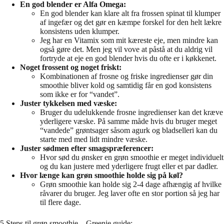
En god blender er Alfa Omega:
En god blender kan klare alt fra frossen spinat til klumper
af ingefær og det gør en kæmpe forskel for den helt lækre
konsistens uden klumper.
Jeg har en Vitamix som mit kæreste eje, men mindre kan
også gøre det. Men jeg vil vove at påstå at du aldrig vil
fortryde at eje en god blender hvis du ofte er i køkkenet.
Noget frossent og noget friskt:
Kombinationen af frosne og friske ingredienser gør din
smoothie bliver kold og samtidig får en god konsistens
som ikke er for “vandet”.
Juster tykkelsen med væske:
Bruger du udelukkende frosne ingredienser kan det kræve
yderligere væske. På samme måde hvis du bruger meget
“vandede” grøntsager såsom agurk og bladselleri kan du
starte med med lidt mindre væske.
Juster sødmen efter smagspræferencer:
Hvor sød du ønsker en grøn smoothie er meget individuelt
og du kan justere med yderligere frugt eller et par dadler.
Hvor længe kan grøn smoothie holde sig på køl?
Grøn smoothie kan holde sig 2-4 dage afhængig af hvilke
råvarer du bruger. Jeg laver ofte en stor portion så jeg har
til flere dage.
5 Steps til grøn smoothie – Greenie guide: