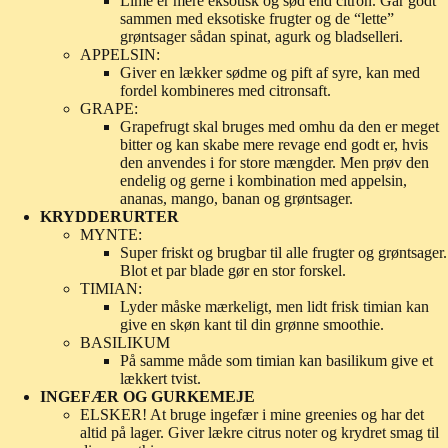
Lime er mere eksotisk og sød end citron. Går godt
sammen med eksotiske frugter og de “lette”
grøntsager sådan spinat, agurk og bladselleri.
APPELSIN:
Giver en lækker sødme og pift af syre, kan med
fordel kombineres med citronsaft.
GRAPE:
Grapefrugt skal bruges med omhu da den er meget
bitter og kan skabe mere revage end godt er, hvis
den anvendes i for store mængder. Men prøv den
endelig og gerne i kombination med appelsin,
ananas, mango, banan og grøntsager.
KRYDDERURTER
MYNTE:
Super friskt og brugbar til alle frugter og grøntsager.
Blot et par blade gør en stor forskel.
TIMIAN:
Lyder måske mærkeligt, men lidt frisk timian kan
give en skøn kant til din grønne smoothie.
BASILIKUM
På samme måde som timian kan basilikum give et
lækkert tvist.
INGEFÆR OG GURKEMEJE
ELSKER! At bruge ingefær i mine greenies og har det
altid på lager. Giver lækre citrus noter og krydret smag til