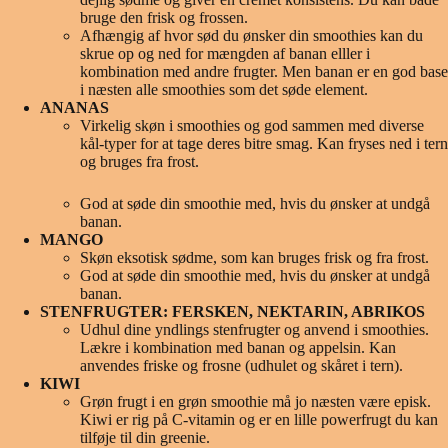
bruge den frisk og frossen.
Afhængig af hvor sød du ønsker din smoothies kan du
skrue op og ned for mængden af banan elller i
kombination med andre frugter. Men banan er en god base
i næsten alle smoothies som det søde element.
ANANAS
Virkelig skøn i smoothies og god sammen med diverse
kål-typer for at tage deres bitre smag. Kan fryses ned i tern
og bruges fra frost.
God at søde din smoothie med, hvis du ønsker at undgå
banan.
MANGO
Skøn eksotisk sødme, som kan bruges frisk og fra frost.
God at søde din smoothie med, hvis du ønsker at undgå
banan.
STENFRUGTER: FERSKEN, NEKTARIN, ABRIKOS
Udhul dine yndlings stenfrugter og anvend i smoothies.
Lækre i kombination med banan og appelsin. Kan
anvendes friske og frosne (udhulet og skåret i tern).
KIWI
Grøn frugt i en grøn smoothie må jo næsten være episk.
Kiwi er rig på C-vitamin og er en lille powerfrugt du kan
tilføje til din greenie.