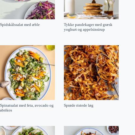
Spidskålssalat med æble
Tykke pandekager med græsk
yoghurt og appelsinsirup
Spinatsalat med feta, avocado og
Sprøde ristede løg
abrikos