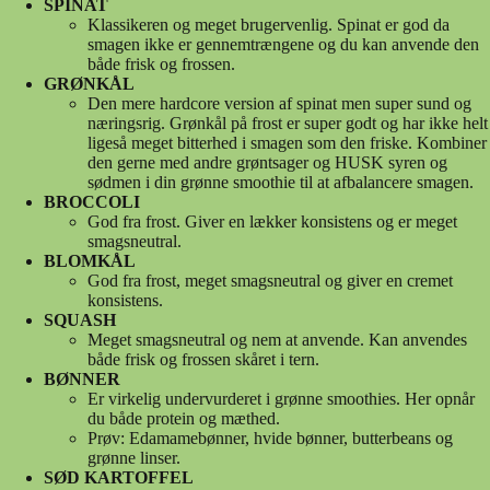
SPINAT
Klassikeren og meget brugervenlig. Spinat er god da
smagen ikke er gennemtrængene og du kan anvende den
både frisk og frossen.
GRØNKÅL
Den mere hardcore version af spinat men super sund og
næringsrig. Grønkål på frost er super godt og har ikke helt
ligeså meget bitterhed i smagen som den friske. Kombiner
den gerne med andre grøntsager og HUSK syren og
sødmen i din grønne smoothie til at afbalancere smagen.
BROCCOLI
God fra frost. Giver en lækker konsistens og er meget
smagsneutral.
BLOMKÅL
God fra frost, meget smagsneutral og giver en cremet
konsistens.
SQUASH
Meget smagsneutral og nem at anvende. Kan anvendes
både frisk og frossen skåret i tern.
BØNNER
Er virkelig undervurderet i grønne smoothies. Her opnår
du både protein og mæthed.
Prøv: Edamamebønner, hvide bønner, butterbeans og
grønne linser.
SØD KARTOFFEL