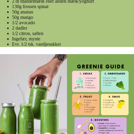
2 dl mandelmælk eller anden mælk/yoghurt
130g frossen spinat
50g ananas
50g mango
1/2 avocado
2 dadler
1/2 citron, saften
Ingefær, mynte
Evt. 1/2 tsk. vaniljesukker