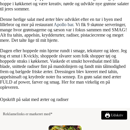
hoppe i køkkenet og være kreativ, nørde og udvikle nye grønne salater
til jeres sommer.
Denne herlige salat med ærter blev udviklet efter en tur i byen med
lillebror og mor på restaurant
Apollo bar
. Vi fik 9 skønne serveringer,
mange hvor grøntsagerne og sæson var i fokus sammen med SMAG!
Alt fra tahin, appelsin, krydderurter, radiser, pistaciecreme og meget
mere. Det talte lige til mit hjerte.
Dagen efter hoppede min hjerne rundt i smage, teksturer og ideer. Jeg
tog et smut i Kvickly, shoppede råvarer som folk shopper tøj og
hoppede straks i køkkenet. Vaskede et smukt hovedsalat med lilla
blade, snittede radiser fint på mandolinjern og fandt min tålmodighed
frem og bælgede friske ærter. Dressingen blev kreeret med tahin,
appelsinsaft og krydrede noter fra sennep. En grøn salat med ærter
FULD af power, farver og smag. Her for man virkelig en på
opleveren.
Opskrift på salat med ærter og radiser
Reklamelinks er markeret med*
Udskriv