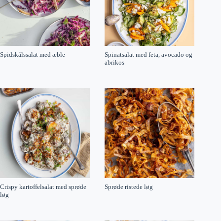
Spidskålssalat med æble
Spinatsalat med feta, avocado og
abrikos
Crispy kartoffelsalat med sprøde
Sprøde ristede løg
løg