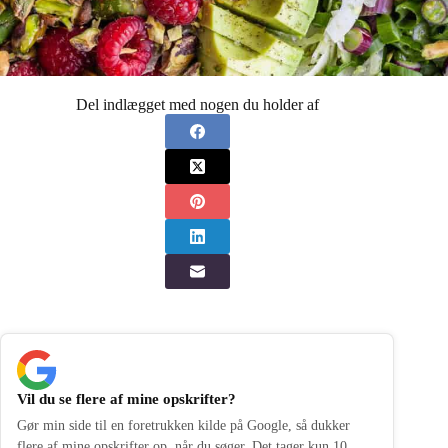
Del indlægget med nogen du holder af
Vil du se flere af mine opskrifter?
Gør min side til en foretrukken kilde på Google, så dukker
flere af mine opskrifter op, når du søger. Det tager kun 10