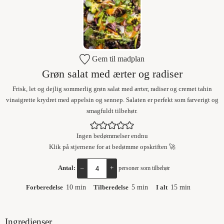
Gem til madplan
Grøn salat med ærter og radiser
Frisk, let og dejlig sommerlig grøn salat med ærter, radiser og cremet tahin
vinaigrette krydret med appelsin og sennep. Salaten er perfekt som farverigt og
smagfuldt tilbehør.
Ingen bedømmelser endnu
Klik på stjernene for at bedømme opskriften 🚀
Antal:
–
+
personer som tilbehør
Forberedelse
10
min
Tilberedelse
5
min
I alt
15
min
Ingredienser