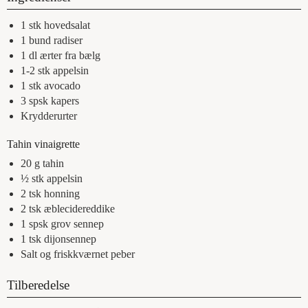
1
stk
hovedsalat
1
bund
radiser
1
dl
ærter fra bælg
1-2
stk
appelsin
1
stk
avocado
3
spsk
kapers
Krydderurter
Tahin vinaigrette
20
g
tahin
½
stk
appelsin
2
tsk
honning
2
tsk
æblecidereddike
1
spsk
grov sennep
1
tsk
dijonsennep
Salt og friskkværnet peber
Tilberedelse