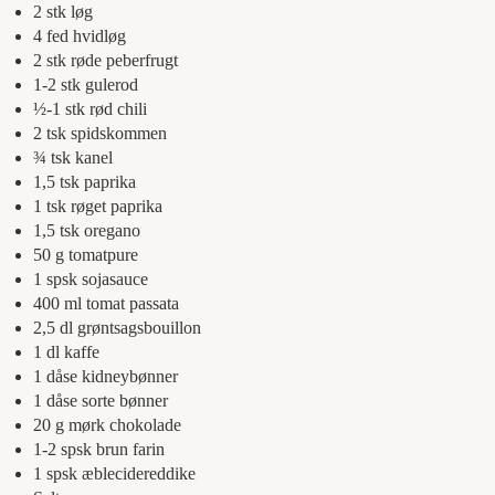
2
stk
løg
4
fed
hvidløg
2
stk
røde peberfrugt
1-2
stk
gulerod
½-1
stk
rød chili
2
tsk
spidskommen
¾
tsk
kanel
1,5
tsk
paprika
1
tsk
røget paprika
1,5
tsk
oregano
50
g
tomatpure
1
spsk
sojasauce
400
ml
tomat passata
2,5
dl
grøntsagsbouillon
1
dl
kaffe
1
dåse
kidneybønner
1
dåse
sorte bønner
20
g
mørk chokolade
1-2
spsk
brun farin
1
spsk
æblecidereddike