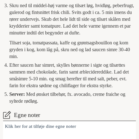
Skru ned til middel-høj varme og tilsæt løg, hvidløg, peberfrugt,
gulerod og fintsnittet frisk chili. Svits godt i ca. 5 min imens du
rører undervejs. Skub det hele lidt til side og tilsæt skålen med
krydderier samt tomatpure. Lad det hele varme igennem et par
minutter indtil det begynder at dufte.
Tilsæt soja, tomatpassata, kaffe og grøntsagsbouillon og kom
gryden i kog, kom låg på, skru ned og lad saucen simre 30-40
min.
Efter saucen har simret, skylles bønnerne i sigte og tilsættes
sammen med chokolade, farin samt æblecidereddike. Lad det
småsimre 5-10 min. og smag herefter til med salt, peber, evt.
farin for ekstra sødme og chiliflager for ekstra styrke.
Server:
Med ønsket tilbehør, fx. avocado, creme fraiche og
syltede rødløg.
Egne noter
Klik her for at tilføje dine egne noter