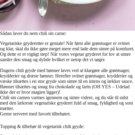
Sådan laver du nem chili sin carne:
Vegetariske gryderetter er geniale! Når først alle grøntsager er svitset
og klar, skal du ikke gøre meget mere end lade dem simre på komfuret.
Og dette er et vigtigt step! Når vores vegetar gryderet for lov at simre
samler den smag og dybde hvilket er netop det vi søger.
Dagens chili gryde med bønner laves ved at klargøre alle grøntsager,
krydderier og dræne bønner. Herefter svitset grøntsager, krydderier og
væske tilsættes i en stor gryde som simre til en intens og lækker sauce.
Bønner tilsættes og smag fra chokolade og farin (OH YES – Udelad
ikke der er hvor magien ligger)!
Chili sin carnen varmes igennem og simre videre, og du står til sidst
med den lækreste vegetariske gryderet fuld af smag, fyldighed og som
mætter.
Gerne serveret med favorit tilbehøret.
Topping & tilbehør til vegetarisk chili gryde: