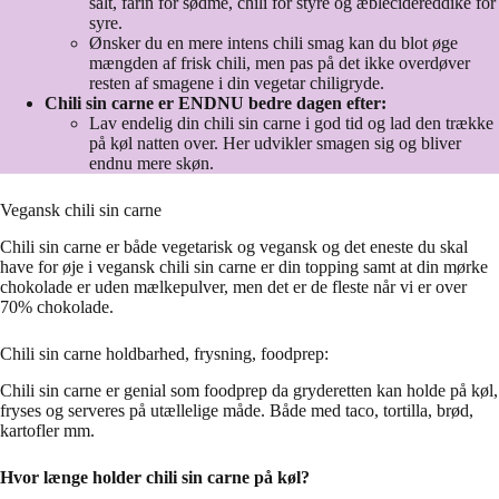
salt, farin for sødme, chili for styre og æblecidereddike for
syre.
Ønsker du en mere intens chili smag kan du blot øge
mængden af frisk chili, men pas på det ikke overdøver
resten af smagene i din vegetar chiligryde.
Chili sin carne er ENDNU bedre dagen efter:
Lav endelig din chili sin carne i god tid og lad den trække
på køl natten over. Her udvikler smagen sig og bliver
endnu mere skøn.
Vegansk chili sin carne
Chili sin carne er både vegetarisk og vegansk og det eneste du skal
have for øje i vegansk chili sin carne er din topping samt at din mørke
chokolade er uden mælkepulver, men det er de fleste når vi er over
70% chokolade.
Chili sin carne holdbarhed, frysning, foodprep:
Chili sin carne er genial som foodprep da gryderetten kan holde på køl,
fryses og serveres på utællelige måde. Både med taco, tortilla, brød,
kartofler mm.
Hvor længe holder chili sin carne på køl?