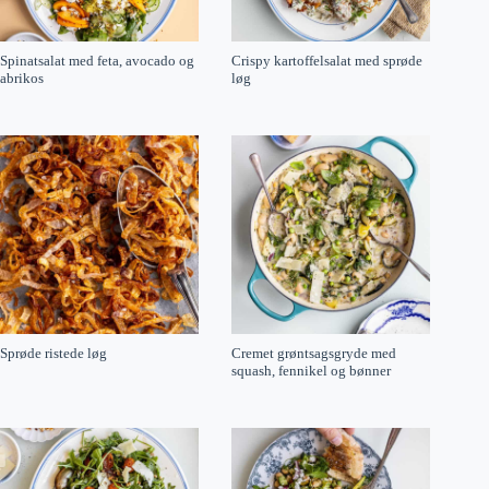
Spinatsalat med feta, avocado og
Crispy kartoffelsalat med sprøde
abrikos
løg
Sprøde ristede løg
Cremet grøntsagsgryde med
squash, fennikel og bønner