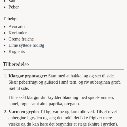
Salt
Peber
Tilbehør
Avocado
Koriander
Creme fraiche
Lime syltede rødløg
Kogte ris
Tilberedelse
Klargør grøntsager:
Start med at hakke løg og sæt til side.
Skær peberfrugt og gulerod i små tern, og riv auberginen groft.
Sæt til side.
I lille skål klargør din krydderiblanding med spidskommen,
kanel, røget samt alm. paprika, oregano.
Varm en gryde:
Til høj varme og kom olie ved. Tilsæt revet
aubergine i gryden og steg det indtil det ikke frigiver mere
væske og du kan høre det begynder at stege (knitre i gryden).