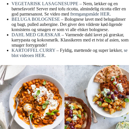
VEGETARISK LASAGNESUPPE
– Nem, lækker og en
børnefavorit! Server med tofu ricotta, almindelig ricotta eller en
god parmesanost. Se video med
fremgangsmåde HER
.
BELUGA BOLOGNESE
– Bolognese lavet med belugalinser
og bagt, pulled aubergine. Det giver den vildeste kød-ligende
konsistens og smagen er som vi alle elsker bolognese.
DAHL MED GRÆSKAR
– Varmende dahl lavet på græskar,
karrypasta og kokosmælk. Klassikeren med et tvist af asien, som
smager forrygende!
KARTOFFEL CURRY
– Fyldig, mættende og super lækker,
se
blot videoen HER
.