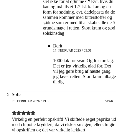
slet ikke for at dømme 🙂 Evt. hvis du
kan og må tilsæt 1-2 tsk kakao og en
form for sødning, evt. dadelpasta da de
sammen kommer med bitterstoffer og
sødme som er med til at skabe alle de 5
grundsmage i retten. Stort kram og god
solskinsdag
Berit
17. FEBRUAR 2025 / 09:31
1000 tak for svar. Og for forslag.
Det er jeg virkelig glad for. Det
vil jeg gøre brug af næste gang
jeg laver retten. Stort kram tilbage
til dig
Sofia
09. FEBRUAR 2026 / 19:36
SVAR
Virkelig en perfekt opskrift! Vi skiftede røget paprika ud
med chipotle krydderi, da vi elsker smagen, ellers fulgte
vi opskriften og det var virkelig lækkert!