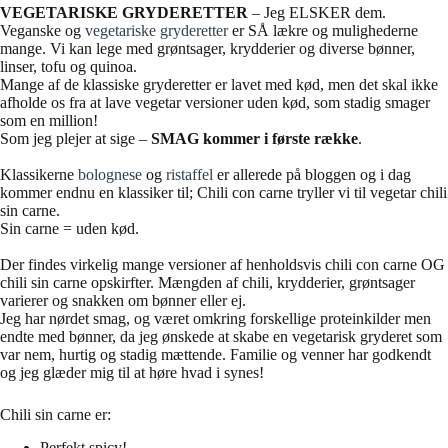
VEGETARISKE GRYDERETTER
– Jeg ELSKER dem.
Veganske og
vegetariske gryderetter
er SÅ lækre og mulighederne
mange. Vi kan lege med grøntsager, krydderier og diverse bønner,
linser, tofu og quinoa.
Mange af de klassiske gryderetter er lavet med kød, men det skal ikke
afholde os fra at lave vegetar versioner uden kød, som stadig smager
som en million!
Som jeg plejer at sige –
SMAG kommer i første række
.
Klassikerne
bolognese
og
ristaffel
er allerede på bloggen og i dag
kommer endnu en klassiker til; Chili con carne tryller vi til vegetar chili
sin carne.
Sin carne = uden kød.
Der findes virkelig mange versioner af henholdsvis chili con carne OG
chili sin carne opskirfter. Mængden af chili, krydderier, grøntsager
varierer og snakken om bønner eller ej.
Jeg har nørdet smag, og været omkring forskellige proteinkilder men
endte med bønner, da jeg ønskede at skabe en vegetarisk gryderet som
var nem, hurtig og stadig mættende. Familie og venner har godkendt
og jeg glæder mig til at høre hvad i synes!
Chili sin carne er:
Perfekt spicy!