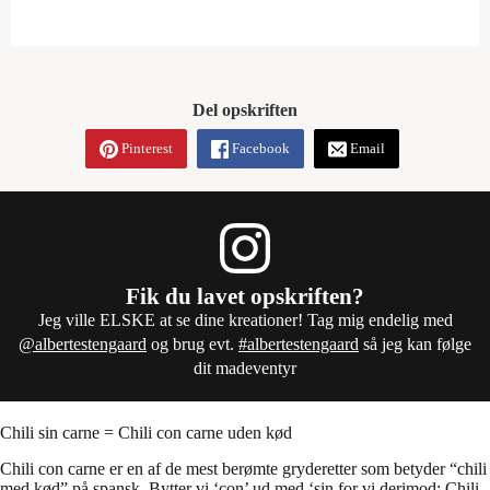
Del opskriften
Pinterest
Facebook
Email
Fik du lavet opskriften?
Jeg ville ELSKE at se dine kreationer! Tag mig endelig med
@albertestengaard
og brug evt.
#albertestengaard
så jeg kan følge
dit madeventyr
Chili sin carne = Chili con carne uden kød
Chili con carne er en af de mest berømte gryderetter som betyder “chili
med kød” på spansk. Bytter vi ‘con’ ud med ‘sin for vi derimod; Chili