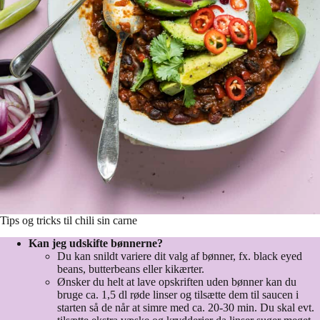
Tips og tricks til chili sin carne
Kan jeg udskifte bønnerne?
Du kan snildt variere dit valg af bønner, fx. black eyed
beans, butterbeans eller kikærter.
Ønsker du helt at lave opskriften uden bønner kan du
bruge ca. 1,5 dl røde linser og tilsætte dem til saucen i
starten så de når at simre med ca. 20-30 min. Du skal evt.