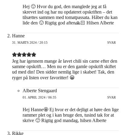
Hej 🙂 Hvor du god, den manglede jeg at få
skrevet ind og har nu opdateret opskriften – det
tilsættes sammen med tomatpassata. Håber du kan
lide den 🙂 Rigtig god aften🙏🏻 Hilsen Alberte
Hanne
31. MARTS 2024 / 20:15
SVAR
Jeg har igennem mange år lavet chili sin carne efter den
samme opskrift… Men nu er den gamle opskrift skiftet
ud med din! Den sidder nemlig lige i skabet! Tak, den
ryger på listen over favoritter! 😀
Alberte Stengaard
01. APRIL 2024 / 06:35
SVAR
Hej Hanne🤩 Ej hvor er det dejligt at høre den lige
rammer plet og i kan bruge den, tusind tak for at
skrive 🙂 Rigtig god mandag, hilsen Alberte
Rikke