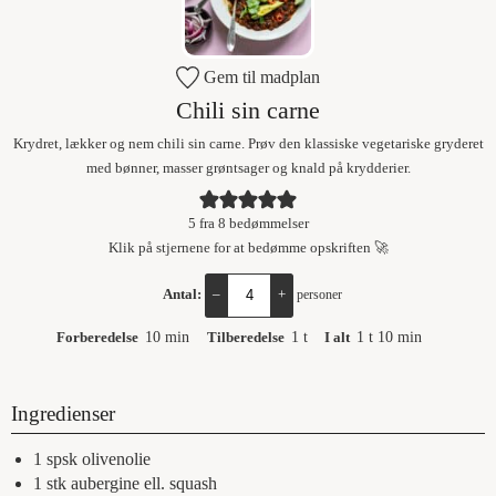
Gem til madplan
Chili sin carne
Krydret, lækker og nem chili sin carne. Prøv den klassiske vegetariske gryderet
med bønner, masser grøntsager og knald på krydderier.
5
fra
8
bedømmelser
Klik på stjernene for at bedømme opskriften 🚀
Antal:
–
+
personer
Forberedelse
10
min
Tilberedelse
1
t
I alt
1
t
10
min
Ingredienser
1
spsk
olivenolie
1
stk
aubergine ell. squash